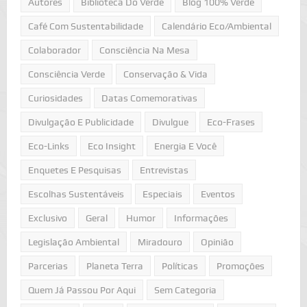
Autores
Biblioteca Do Verde
Blog 100% Verde
Café Com Sustentabilidade
Calendário Eco/Ambiental
Colaborador
Consciência Na Mesa
Consciência Verde
Conservação & Vida
Curiosidades
Datas Comemorativas
Divulgação E Publicidade
Divulgue
Eco-Frases
Eco-Links
Eco Insight
Energia E Você
Enquetes E Pesquisas
Entrevistas
Escolhas Sustentáveis
Especiais
Eventos
Exclusivo
Geral
Humor
Informações
Legislação Ambiental
Miradouro
Opinião
Parcerias
Planeta Terra
Políticas
Promoções
Quem Já Passou Por Aqui
Sem Categoria