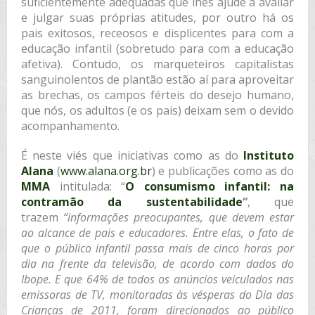
suficientemente adequadas que lhes ajude a avaliar
e julgar suas próprias atitudes, por outro há os
pais exitosos, receosos e displicentes para com a
educação infantil (sobretudo para com a educação
afetiva). Contudo, os marqueteiros capitalistas
sanguinolentos de plantão estão aí para aproveitar
as brechas, os campos férteis do desejo humano,
que nós, os adultos (e os pais) deixam sem o devido
acompanhamento.
É neste viés que iniciativas como as do
Instituto
Alana
(
www.alana.org.br
) e publicações como as do
MMA
intitulada: “
O consumismo infantil: na
contramão da sustentabilidade
“
, que
trazem
“informações preocupantes, que devem estar
ao alcance de pais e educadores. Entre elas, o fato de
que o público infantil passa mais de cinco horas por
dia na frente da televisão, de acordo com dados do
Ibope. E que 64% de todos os anúncios veiculados nas
emissoras de TV, monitoradas às vésperas do Dia das
Crianças de 2011, foram direcionados ao público