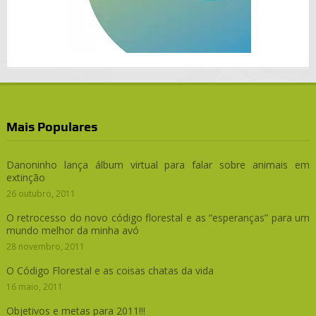
Mais Populares
Danoninho lança álbum virtual para falar sobre animais em
extinção
26 outubro, 2011
O retrocesso do novo código florestal e as “esperanças” para um
mundo melhor da minha avó
28 novembro, 2011
O Código Florestal e as coisas chatas da vida
16 maio, 2011
Objetivos e metas para 2011!!!