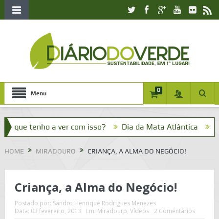
0
Menu
e tenho a ver com isso?
Dia da Mata Atlântica
Bom dia!
HOME
MIRADOURO
CRIANÇA, A ALMA DO NEGÓCIO!
Criança, a Alma do Negócio!
Postado por:
Sandro Henrique Rodrigues Menezes
Data:
03 fevereiro, 2013
Em:
Miradouro
,
Vídeos
2 Comentários