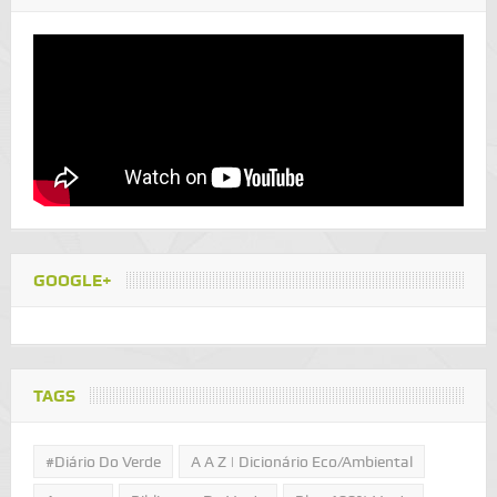
GOOGLE+
TAGS
#Diário Do Verde
A A Z | Dicionário Eco/Ambiental