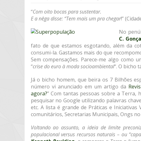
“
Com oito bocas para sustentar.
E a nêga disse: “Tem mais um pra chegar
!” (Cida
No penúl
C. Gonça
fato de que estamos esgotando, além da cot
consumi-la. Gastamos mais do que recompomos
Sem compensações. Parece-me algo como u
“
crise do euro à moda socioambiental
“. O bicho
Já o bicho homem, que beira os 7 Bilhões espa
número vi anunciado em um artigo da
Revis
agora?
” Com tantas pessoas sobre a Terra, 
pesquisar no Google utilizando palavras cha
etc. A lista é grande de Práticas e Iniciativ
comunitários, Secretarias Municipais, Ongs no
Voltando ao assunto, a ideia de limite precon
populacional versus recursos naturais – ou “ca