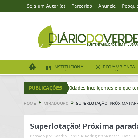
Seja um Autor (a)
Parcerias
Anuncie
Pesqui
INSTITUCIONAL
ECO/AMBIENTAL
des Inteligentes
PUBLICAÇÕES
Cidades Inteligentes e o que tenho a ver 
HOME
MIRADOURO
SUPERLOTAÇÃO! PRÓXIMA PAR
Superlotação! Próxima parad
Postado por:
Sandro Henrique Rodrigues Menezes
Data:
01 