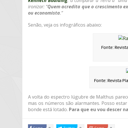
Kenneth Boulding
, a comparar a Terra a “uma 
ironizar: “
Quem acredita que o crescimento ex
ou economista
.”
Senão, veja os infográficos abaixo:
Fonte: Revist
Fonte: Revista Pl
A volta do espectro lúgubre de Malthus parec
mas os números são alarmantes. Posso estar p
bonde está lotado.
Para que eu vou descer n