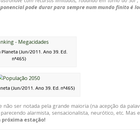
astronave com recursos limitados, rodando em torno do Sol”,
ponencial pode durar para sempre num mundo finito é lo
a Planeta (Jun/2011. Ano 39. Ed.
nº465)
aneta (Jun/2011. Ano 39. Ed. nº465)
e não ser notada pela grande maioria (na acepção da palav
arecendo alarmista, sensacionalista, neurótico, etc. Mas 
a próxima estação!