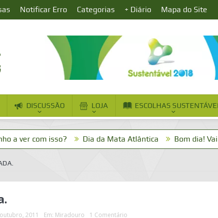
sas
Notificar Erro
Categorias
+ Diário
Mapa do Site
DISCUSSÃO
LOJA
ESCOLHAS SUSTENTÁVE
com isso?
Dia da Mata Atlântica
Bom dia! Vai um cafez
ADA.
a.
outubro, 2011
Em:
Miradouro
1 Comentário