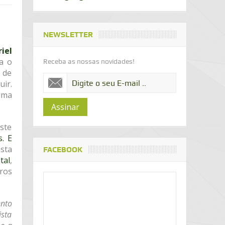
NEWSLETTER
iel
ra o
Receba as nossas novidades!
 de
ir.
uma
Assinar
Este
s. E
sta
FACEBOOK
tal
,
tros
ento
ista