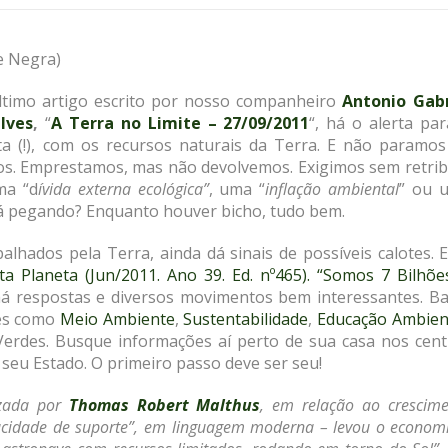
de Negra)
timo artigo escrito por nosso companheiro
Antonio Gabr
lves
,
“
A Terra no Limite – 27/09/2011
“, há o alerta pa
a (!), com os recursos naturais da Terra. E não paramos
. Emprestamos, mas não devolvemos. Exigimos sem retribu
ma “d
ívida externa ecológica”
, uma “
inflação ambiental
” ou 
 tá pegando? Enquanto houver bicho, tudo bem.
lhados pela Terra, ainda dá sinais de possíveis calotes. 
ta Planeta (Jun/2011. Ano 39. Ed. nº465). “Somos 7 Bilhõe
há respostas e diversos movimentos bem interessantes. Ba
ves como
Meio Ambiente
,
Sustentabilidade
,
Educação Ambien
as Verdes. Busque informações aí perto de sua casa nos cen
 seu Estado. O primeiro passo deve ser seu!
izada por
Thomas Robert Malthus
, em relação ao crescim
pacidade de suporte”, em linguagem moderna – levou o econom