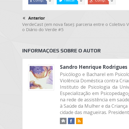
Comp.
Twittar
Comp.
0
0
0
Anterior
VerdeCast (em nova fase): parceria entre o Coletivo 
o Diário do Verde #5
INFORMAÇÕES SOBRE O AUTOR
Sandro Henrique Rodrigues
Psicólogo e Bacharel em Psicolo
Violência Doméstica contra Cria
Instituto de Psicologia da Un
Especialização em Psicopedago
na rede de assistência em saúd
à Saúde da Mulher e da Criança 
cidade das magueiras. Presiden