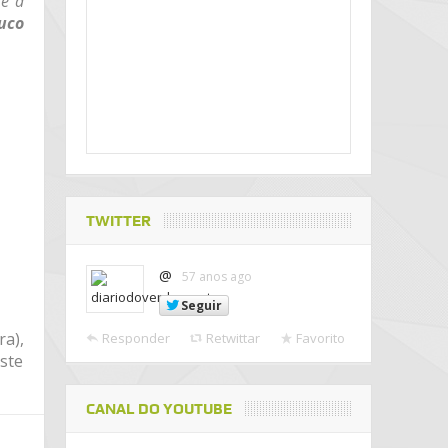
 e a
uco
TWITTER
@
57 anos ago
Seguir
ra),
Responder
Retwittar
Favorito
este
CANAL DO YOUTUBE