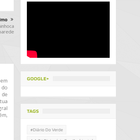
imo
minhoca
 parede
GOOGLE+
a em
a do
 de
tua
gral
TAGS
lém,
#Diário Do Verde