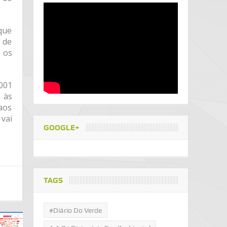
que
 de
 os
001
 às
aos
vai
GOOGLE+
TAGS
#Diário Do Verde