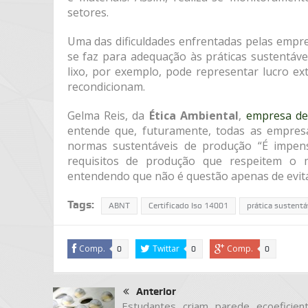
setores.
Uma das dificuldades enfrentadas pelas empre
se faz para adequação às práticas sustentáve
lixo, por exemplo, pode representar lucro e
recondicionam.
Gelma Reis, da
Ética Ambiental
,
empresa de 
entende que, futuramente, todas as empresa
normas sustentáveis de produção “É impen
requisitos de produção que respeitem o m
entendendo que não é questão apenas de evita
Tags:
ABNT
Certificado Iso 14001
prática sustentá
Comp.
Twittar
Comp.
0
0
0
Anterior
Estudantes criam parede ecoeficien