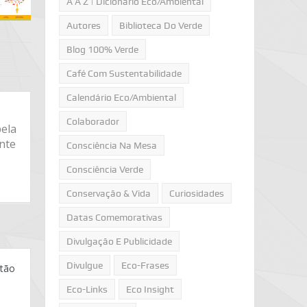
A A Z | Dicionário Eco/Ambiental
Autores
Biblioteca Do Verde
Blog 100% Verde
Café Com Sustentabilidade
Calendário Eco/Ambiental
Colaborador
ela
ente
Consciência Na Mesa
Consciência Verde
Conservação & Vida
Curiosidades
Datas Comemorativas
Divulgação E Publicidade
Divulgue
Eco-Frases
ão
Eco-Links
Eco Insight