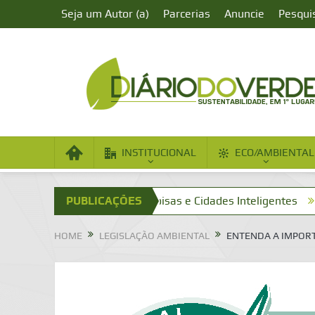
Seja um Autor (a)
Parcerias
Anuncie
Pesqui
INSTITUCIONAL
ECO/AMBIENTAL
a?
Internet das Coisas e Cidades Inteligentes
PUBLICAÇÕES
Cidades I
HOME
LEGISLAÇÃO AMBIENTAL
ENTENDA A IMPORT