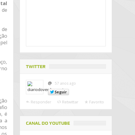
tal
 de
 de
ção
pel
ço,
TWITTER
orno
@
57 anos ago
Seguir
ção
Responder
Retwittar
Favorito
fio
, é
a a
CANAL DO YOUTUBE
umos
 os