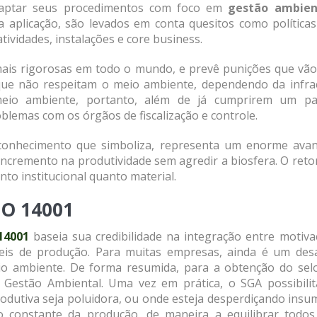
daptar seus procedimentos com foco em
gestão ambien
a aplicação, são levados em conta quesitos como políticas
ividades, instalações e core business.
 mais rigorosas em todo o mundo, e prevê punições que vão
que não respeitam o meio ambiente, dependendo da infra
eio ambiente, portanto, além de já cumprirem um pa
blemas com os órgãos de fiscalização e controle.
conhecimento que simboliza, representa um enorme avan
incremento na produtividade sem agredir a biosfera. O ret
to institucional quanto material.
SO 14001
14001
baseia sua credibilidade na integração entre motiva
eis de produção. Para muitas empresas, ainda é um desa
meio ambiente. De forma resumida, para a obtenção do selo
Gestão Ambiental. Uma vez em prática, o SGA possibilit
rodutiva seja poluidora, ou onde esteja desperdiçando ins
to constante da produção, de maneira a equilibrar todos