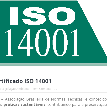
tificado ISO 14001
:
Legislação Ambiental
Sem Comentários
 – Associação Brasileira de Normas Técnicas, é concedido
as
práticas sustentáveis
, contribuindo para a preservaçã