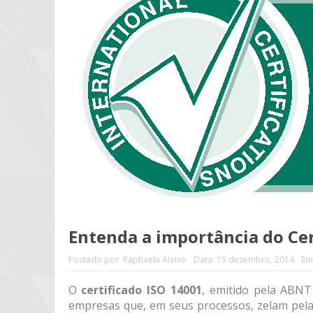
Entenda a importância do Cer
Postado por:
Raphaela Aleixo
Data:
15 dezembro, 2014
Em
O
certificado ISO 14001
, emitido pela ABNT
empresas que, em seus processos, zelam pel