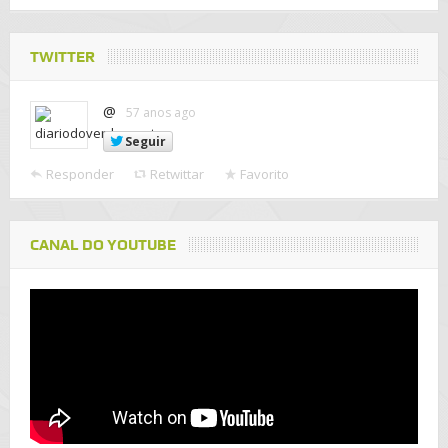
TWITTER
@
57 anos ago
Seguir
Responder
Retwittar
Favorito
CANAL DO YOUTUBE