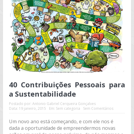
40 Contribuições Pessoais para
a Sustentabilidade
Postado por:
Antonio Gabriel Cerqueira Gonçalves
Data:
19 janeiro, 2015
Em:
Sem categoria
Sem Comentários
Um novo ano está começando, e com ele nos é
dada a oportunidade de empreendermos novas