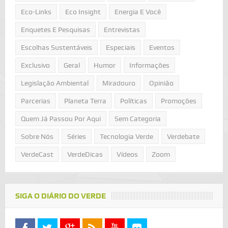
Eco-Links
Eco Insight
Energia E Você
Enquetes E Pesquisas
Entrevistas
Escolhas Sustentáveis
Especiais
Eventos
Exclusivo
Geral
Humor
Informações
Legislação Ambiental
Miradouro
Opinião
Parcerias
Planeta Terra
Políticas
Promoções
Quem Já Passou Por Aqui
Sem Categoria
Sobre Nós
Séries
Tecnologia Verde
Verdebate
VerdeCast
VerdeDicas
Vídeos
Zoom
SIGA O DIÁRIO DO VERDE