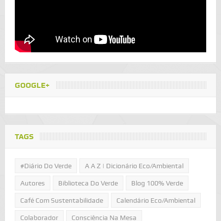
GOOGLE+
TAGS
#Diário Do Verde
A A Z | Dicionário Eco/Ambiental
Autores
Biblioteca Do Verde
Blog 100% Verde
Café Com Sustentabilidade
Calendário Eco/Ambiental
Colaborador
Consciência Na Mesa