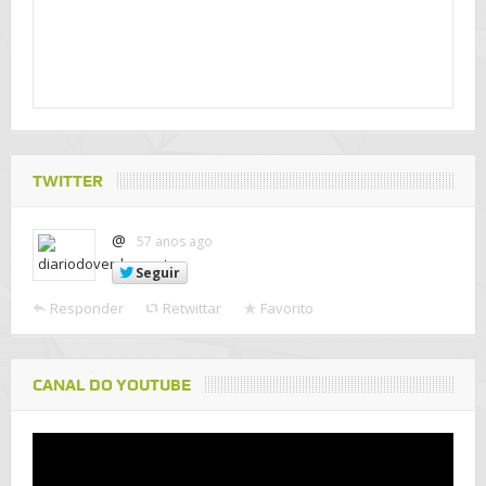
TWITTER
@
57 anos ago
Seguir
Responder
Retwittar
Favorito
CANAL DO YOUTUBE