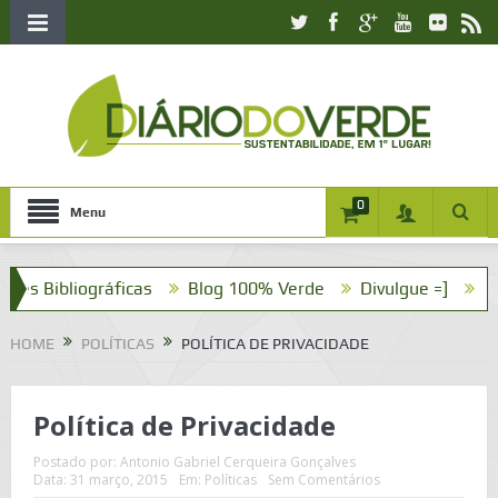
0
Menu
 Bibliográficas
Blog 100% Verde
Divulgue =]
Políti
HOME
POLÍTICAS
POLÍTICA DE PRIVACIDADE
Política de Privacidade
Postado por:
Antonio Gabriel Cerqueira Gonçalves
Data:
31 março, 2015
Em:
Políticas
Sem Comentários