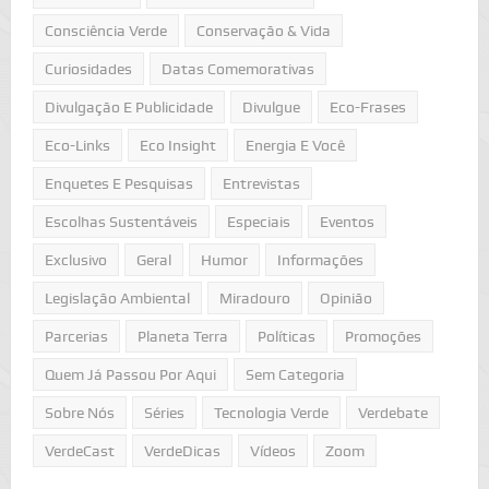
Consciência Verde
Conservação & Vida
Curiosidades
Datas Comemorativas
Divulgação E Publicidade
Divulgue
Eco-Frases
Eco-Links
Eco Insight
Energia E Você
Enquetes E Pesquisas
Entrevistas
Escolhas Sustentáveis
Especiais
Eventos
Exclusivo
Geral
Humor
Informações
Legislação Ambiental
Miradouro
Opinião
Parcerias
Planeta Terra
Políticas
Promoções
Quem Já Passou Por Aqui
Sem Categoria
Sobre Nós
Séries
Tecnologia Verde
Verdebate
VerdeCast
VerdeDicas
Vídeos
Zoom