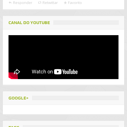
Responder
Retwittar
Favorito
CANAL DO YOUTUBE
GOOGLE+