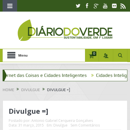
0
Menu
rnet das Coisas e Cidades Inteligentes
Cidades Inteligentes
HOME
DIVULGUE
DIVULGUE =]
Divulgue =]
Postado por:
Antonio Gabriel Cerqueira Gonçalves
Data:
31 março, 2015
Em:
Divulgue
Sem Comentários