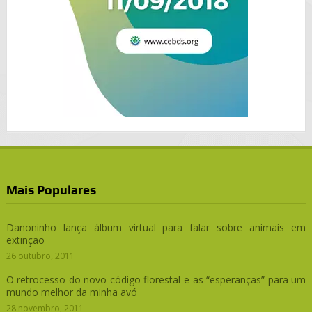
Mais Populares
Danoninho lança álbum virtual para falar sobre animais em
extinção
26 outubro, 2011
O retrocesso do novo código florestal e as “esperanças” para um
mundo melhor da minha avó
28 novembro, 2011