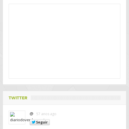
TWITTER
@
57 anos ago
Seguir