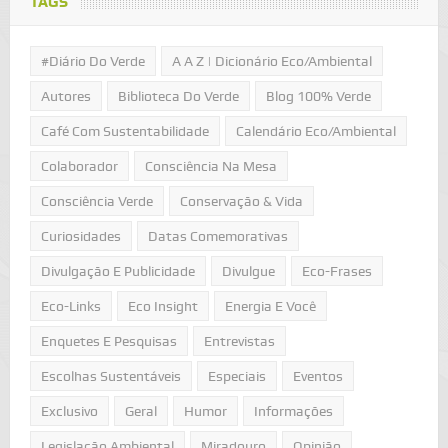
TAGS
#Diário Do Verde
A A Z | Dicionário Eco/Ambiental
Autores
Biblioteca Do Verde
Blog 100% Verde
Café Com Sustentabilidade
Calendário Eco/Ambiental
Colaborador
Consciência Na Mesa
Consciência Verde
Conservação & Vida
Curiosidades
Datas Comemorativas
Divulgação E Publicidade
Divulgue
Eco-Frases
Eco-Links
Eco Insight
Energia E Você
Enquetes E Pesquisas
Entrevistas
Escolhas Sustentáveis
Especiais
Eventos
Exclusivo
Geral
Humor
Informações
Legislação Ambiental
Miradouro
Opinião