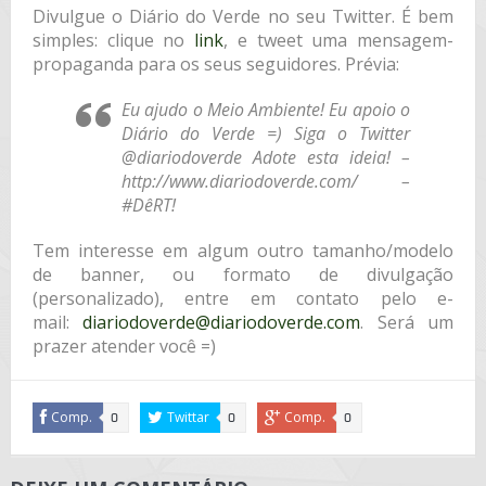
Divulgue o Diário do Verde no seu Twitter. É bem
simples: clique no
link
, e tweet uma mensagem-
propaganda para os seus seguidores. Prévia:
Eu ajudo o Meio Ambiente! Eu apoio o
Diário do Verde =) Siga o Twitter
@diariodoverde Adote esta ideia! –
http://www.diariodoverde.com/ –
#DêRT!
Tem interesse em algum outro tamanho/modelo
de banner, ou formato de divulgação
(personalizado), entre em contato pelo e-
mail:
diariodoverde@diariodoverde.com
. Será um
prazer atender você =)
Comp.
Twittar
Comp.
0
0
0