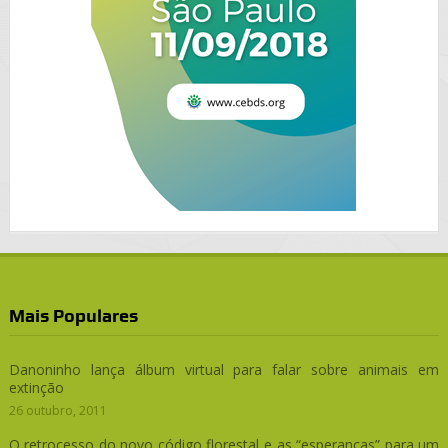
Mais Populares
Danoninho lança álbum virtual para falar sobre animais em
extinção
26 outubro, 2011
O retrocesso do novo código florestal e as “esperanças” para um