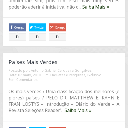
ambiental? Sim, pois com isso mais blog verdes
poderão aderir à iniciativa, não d...
Saiba Mais
Comp.
Twittar
Comp.
0
0
0
Países Mais Verdes
Postado por:
Antonio Gabriel Cerqueira Gonçalves
Data:
07 maio, 2010
Em:
Enquetes e Pesquisas
,
Exclusivo
Sem Comentários
Os mais verdes / Uma classificação dos melhores (e
piores) países / PELO DR. MATTHEW E. KAHN E
FRAN LOSTYS – Introdução – Diário do Verde – A
Revista Seleções Reader’...
Saiba Mais