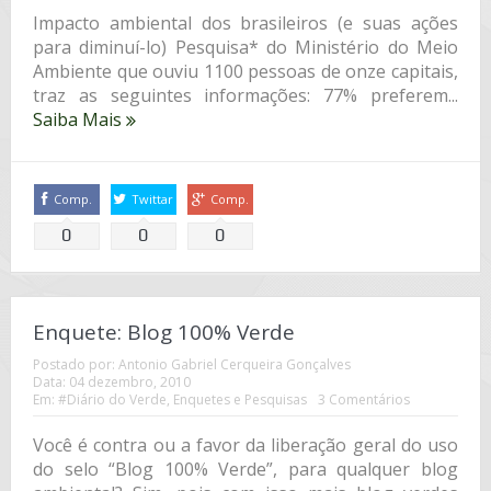
Impacto ambiental dos brasileiros (e suas ações
para diminuí-lo) Pesquisa* do Ministério do Meio
Ambiente que ouviu 1100 pessoas de onze capitais,
traz as seguintes informações: 77% preferem...
Saiba Mais
Comp.
Twittar
Comp.
0
0
0
Enquete: Blog 100% Verde
Postado por:
Antonio Gabriel Cerqueira Gonçalves
Data:
04 dezembro, 2010
Em:
#Diário do Verde
,
Enquetes e Pesquisas
3 Comentários
Você é contra ou a favor da liberação geral do uso
do selo “Blog 100% Verde”, para qualquer blog