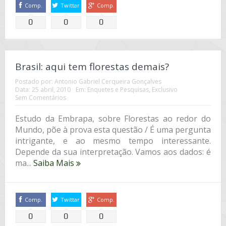
Comp.
Twittar
Comp.
0
0
0
Brasil: aqui tem florestas demais?
Postado por:
Antonio Gabriel Cerqueira Gonçalves
Data:
25 abril, 2010
Em:
Enquetes e Pesquisas
,
Exclusivo
Sem Comentários
Estudo da Embrapa, sobre Florestas ao redor do
Mundo, põe à prova esta questão / É uma pergunta
intrigante, e ao mesmo tempo interessante.
Depende da sua interpretação. Vamos aos dados: é
ma...
Saiba Mais
Comp.
Twittar
Comp.
0
0
0