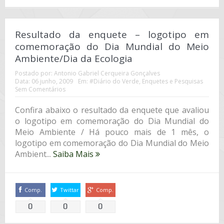
Resultado da enquete – logotipo em
comemoração do Dia Mundial do Meio
Ambiente/Dia da Ecologia
Postado por:
Antonio Gabriel Cerqueira Gonçalves
Data:
06 junho, 2009
Em:
#Diário do Verde
,
Enquetes e Pesquisas
Sem Comentários
Confira abaixo o resultado da enquete que avaliou
o logotipo em comemoração do Dia Mundial do
Meio Ambiente / Há pouco mais de 1 mês, o
logotipo em comemoração do Dia Mundial do Meio
Ambient...
Saiba Mais
Comp.
Twittar
Comp.
0
0
0