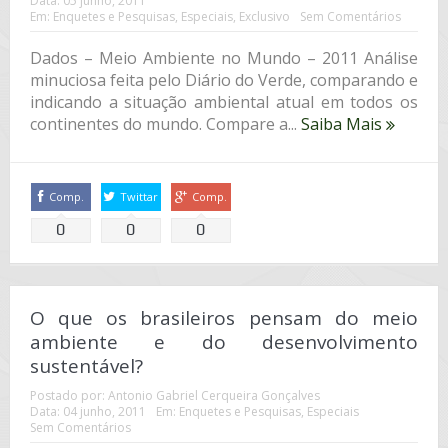
Data:
05 junho, 2011
Em:
Enquetes e Pesquisas
,
Especiais
,
Exclusivo
Sem Comentários
Dados – Meio Ambiente no Mundo – 2011 Análise
minuciosa feita pelo Diário do Verde, comparando e
indicando a situação ambiental atual em todos os
continentes do mundo. Compare a...
Saiba Mais
Comp.
Twittar
Comp.
0
0
0
O que os brasileiros pensam do meio
ambiente e do desenvolvimento
sustentável?
Postado por:
Antonio Gabriel Cerqueira Gonçalves
Data:
04 junho, 2011
Em:
Enquetes e Pesquisas
,
Especiais
Sem Comentários