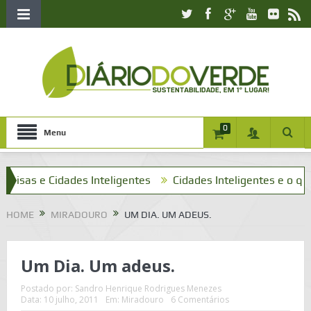
0
Menu
s e Cidades Inteligentes
Cidades Inteligentes e o que tenh
HOME
MIRADOURO
UM DIA. UM ADEUS.
Um Dia. Um adeus.
Postado por:
Sandro Henrique Rodrigues Menezes
Data:
10 julho, 2011
Em:
Miradouro
6 Comentários