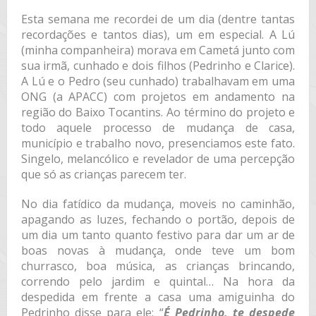
Esta semana me recordei de um dia (dentre tantas
recordações e tantos dias), um em especial. A Lú
(minha companheira) morava em Cametá junto com
sua irmã, cunhado e dois filhos (Pedrinho e Clarice).
A Lú e o Pedro (seu cunhado) trabalhavam em uma
ONG (a APACC) com projetos em andamento na
região do Baixo Tocantins. Ao término do projeto e
todo aquele processo de mudança de casa,
município e trabalho novo, presenciamos este fato.
Singelo, melancólico e revelador de uma percepção
que só as crianças parecem ter.
No dia fatídico da mudança, moveis no caminhão,
apagando as luzes, fechando o portão, depois de
um dia um tanto quanto festivo para dar um ar de
boas novas à mudança, onde teve um bom
churrasco, boa música, as crianças brincando,
correndo pelo jardim e quintal… Na hora da
despedida em frente a casa uma amiguinha do
Pedrinho disse para ele: “
É Pedrinho, te despede