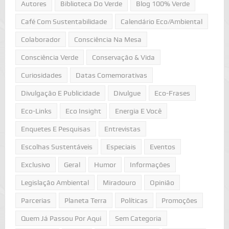
Autores
Biblioteca Do Verde
Blog 100% Verde
Café Com Sustentabilidade
Calendário Eco/Ambiental
Colaborador
Consciência Na Mesa
Consciência Verde
Conservação & Vida
Curiosidades
Datas Comemorativas
Divulgação E Publicidade
Divulgue
Eco-Frases
Eco-Links
Eco Insight
Energia E Você
Enquetes E Pesquisas
Entrevistas
Escolhas Sustentáveis
Especiais
Eventos
Exclusivo
Geral
Humor
Informações
Legislação Ambiental
Miradouro
Opinião
Parcerias
Planeta Terra
Políticas
Promoções
Quem Já Passou Por Aqui
Sem Categoria