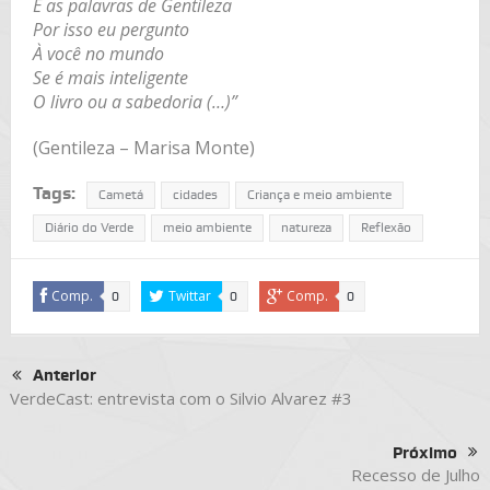
E as palavras de Gentileza
Por isso eu pergunto
À você no mundo
Se é mais inteligente
O livro ou a sabedoria (…)”
(Gentileza – Marisa Monte)
Tags:
Cametá
cidades
Criança e meio ambiente
Diário do Verde
meio ambiente
natureza
Reflexão
Comp.
Twittar
Comp.
0
0
0
Anterior
VerdeCast: entrevista com o Silvio Alvarez #3
Próximo
Recesso de Julho