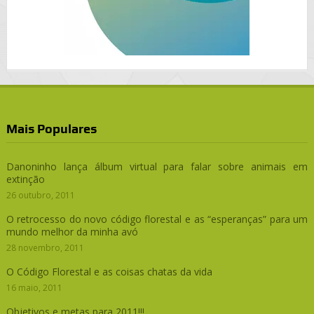
Mais Populares
Danoninho lança álbum virtual para falar sobre animais em
extinção
26 outubro, 2011
O retrocesso do novo código florestal e as “esperanças” para um
mundo melhor da minha avó
28 novembro, 2011
O Código Florestal e as coisas chatas da vida
16 maio, 2011
Objetivos e metas para 2011!!!