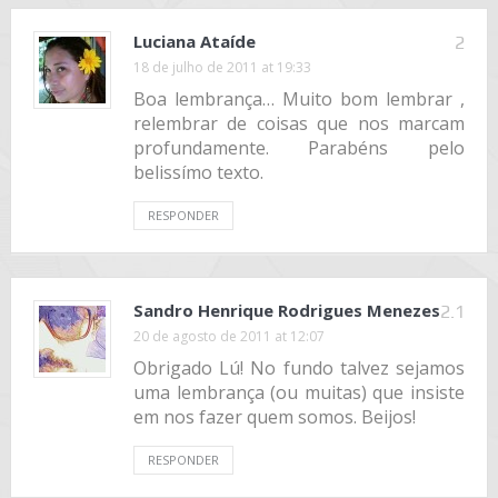
Luciana Ataíde
2
18 de julho de 2011 at 19:33
Boa lembrança… Muito bom lembrar ,
relembrar de coisas que nos marcam
profundamente. Parabéns pelo
belissímo texto.
RESPONDER
Sandro Henrique Rodrigues Menezes
2.1
20 de agosto de 2011 at 12:07
Obrigado Lú! No fundo talvez sejamos
uma lembrança (ou muitas) que insiste
em nos fazer quem somos. Beijos!
RESPONDER