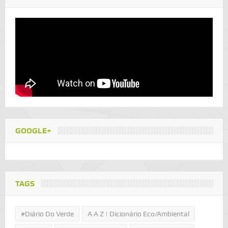
GOOGLE+
TAGS
#Diário Do Verde
A A Z | Dicionário Eco/Ambiental