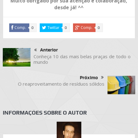
Muito obrigado por sua atenção e colaboração,
desde já! ^^
Comp.
Twittar
Comp.
0
0
0
Anterior
Conheça 10 das mais belas praças de todo o
mundo
Próximo
O reaproveitamento de resíduos sólidos
INFORMAÇÕES SOBRE O AUTOR