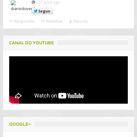
@
57 anos ago
Seguir
Responder
Retwittar
Favorito
CANAL DO YOUTUBE
GOOGLE+