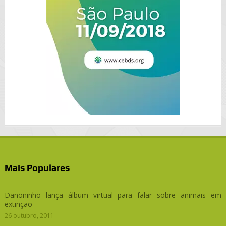
Mais Populares
Danoninho lança álbum virtual para falar sobre animais em
extinção
26 outubro, 2011