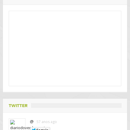
TWITTER
@
57 anos ago