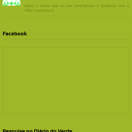
Baixe o nosso app no seu smartphone e colabore com o
PEEIC enviando in ...
Facebook
Pesquise no Diário do Verde