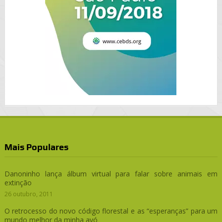
Mais Populares
Danoninho lança álbum virtual para falar sobre animais em
extinção
26 outubro, 2011
O retrocesso do novo código florestal e as “esperanças” para um
mundo melhor da minha avó