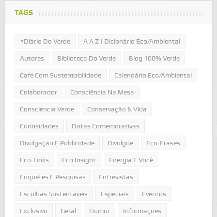
TAGS
#Diário Do Verde
A A Z | Dicionário Eco/Ambiental
Autores
Biblioteca Do Verde
Blog 100% Verde
Café Com Sustentabilidade
Calendário Eco/Ambiental
Colaborador
Consciência Na Mesa
Consciência Verde
Conservação & Vida
Curiosidades
Datas Comemorativas
Divulgação E Publicidade
Divulgue
Eco-Frases
Eco-Links
Eco Insight
Energia E Você
Enquetes E Pesquisas
Entrevistas
Escolhas Sustentáveis
Especiais
Eventos
Exclusivo
Geral
Humor
Informações