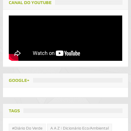
CANAL DO YOUTUBE
GOOGLE+
TAGS
#Diário Do Verde
A A Z | Dicionário Eco/Ambiental