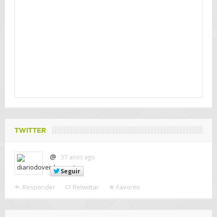
TWITTER
@
57 anos ago
Seguir
Responder
Retwittar
Favorito