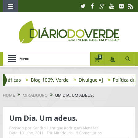
0
Menu
cas
Blog 100% Verde
Divulgue =]
Política de Privaci
HOME
MIRADOURO
UM DIA. UM ADEUS.
Um Dia. Um adeus.
Postado por:
Sandro Henrique Rodrigues Menezes
Data:
10 julho, 2011
Em:
Miradouro
6 Comentários