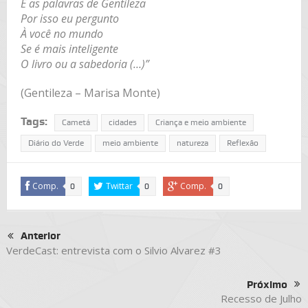
E as palavras de Gentileza
Por isso eu pergunto
À você no mundo
Se é mais inteligente
O livro ou a sabedoria (…)”
(Gentileza – Marisa Monte)
Tags:
Cametá
cidades
Criança e meio ambiente
Diário do Verde
meio ambiente
natureza
Reflexão
Comp.
Twittar
Comp.
0
0
0
Anterior
VerdeCast: entrevista com o Silvio Alvarez #3
Próximo
Recesso de Julho