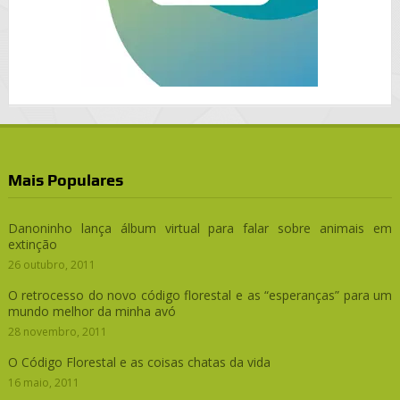
Mais Populares
Danoninho lança álbum virtual para falar sobre animais em
extinção
26 outubro, 2011
O retrocesso do novo código florestal e as “esperanças” para um
mundo melhor da minha avó
28 novembro, 2011
O Código Florestal e as coisas chatas da vida
16 maio, 2011