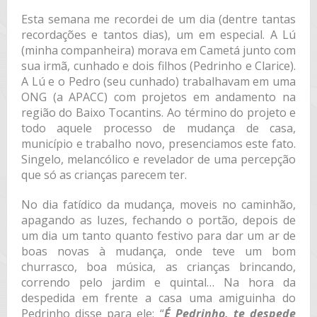
Esta semana me recordei de um dia (dentre tantas
recordações e tantos dias), um em especial. A Lú
(minha companheira) morava em Cametá junto com
sua irmã, cunhado e dois filhos (Pedrinho e Clarice).
A Lú e o Pedro (seu cunhado) trabalhavam em uma
ONG (a APACC) com projetos em andamento na
região do Baixo Tocantins. Ao término do projeto e
todo aquele processo de mudança de casa,
município e trabalho novo, presenciamos este fato.
Singelo, melancólico e revelador de uma percepção
que só as crianças parecem ter.
No dia fatídico da mudança, moveis no caminhão,
apagando as luzes, fechando o portão, depois de
um dia um tanto quanto festivo para dar um ar de
boas novas à mudança, onde teve um bom
churrasco, boa música, as crianças brincando,
correndo pelo jardim e quintal… Na hora da
despedida em frente a casa uma amiguinha do
Pedrinho disse para ele: “
É Pedrinho, te despede