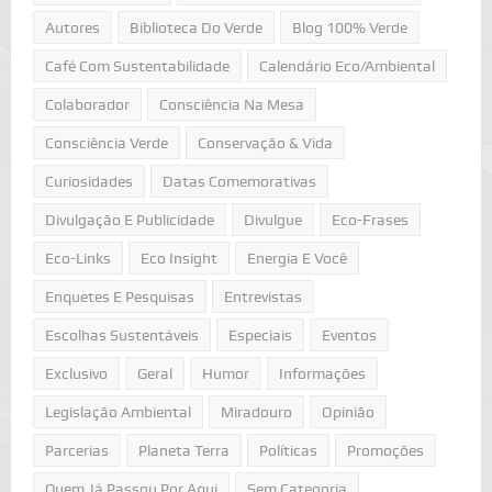
Autores
Biblioteca Do Verde
Blog 100% Verde
Café Com Sustentabilidade
Calendário Eco/Ambiental
Colaborador
Consciência Na Mesa
Consciência Verde
Conservação & Vida
Curiosidades
Datas Comemorativas
Divulgação E Publicidade
Divulgue
Eco-Frases
Eco-Links
Eco Insight
Energia E Você
Enquetes E Pesquisas
Entrevistas
Escolhas Sustentáveis
Especiais
Eventos
Exclusivo
Geral
Humor
Informações
Legislação Ambiental
Miradouro
Opinião
Parcerias
Planeta Terra
Políticas
Promoções
Quem Já Passou Por Aqui
Sem Categoria