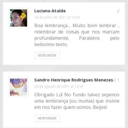
Luciana Ataíde
2
18 de julho de 2011 at 19:33
Boa lembrança… Muito bom lembrar ,
relembrar de coisas que nos marcam
profundamente. Parabéns pelo
belissímo texto.
RESPONDER
Sandro Henrique Rodrigues Menezes
2.1
20 de agosto de 2011 at 12:07
Obrigado Lú! No fundo talvez sejamos
uma lembrança (ou muitas) que insiste
em nos fazer quem somos. Beijos!
RESPONDER