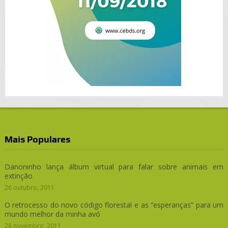
Mais Populares
Danoninho lança álbum virtual para falar sobre animais em
extinção
26 outubro, 2011
O retrocesso do novo código florestal e as “esperanças” para um
mundo melhor da minha avó
28 novembro, 2011