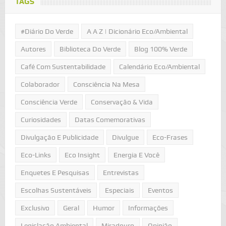
TAGS
#Diário Do Verde
A A Z | Dicionário Eco/Ambiental
Autores
Biblioteca Do Verde
Blog 100% Verde
Café Com Sustentabilidade
Calendário Eco/Ambiental
Colaborador
Consciência Na Mesa
Consciência Verde
Conservação & Vida
Curiosidades
Datas Comemorativas
Divulgação E Publicidade
Divulgue
Eco-Frases
Eco-Links
Eco Insight
Energia E Você
Enquetes E Pesquisas
Entrevistas
Escolhas Sustentáveis
Especiais
Eventos
Exclusivo
Geral
Humor
Informações
Legislação Ambiental
Miradouro
Opinião