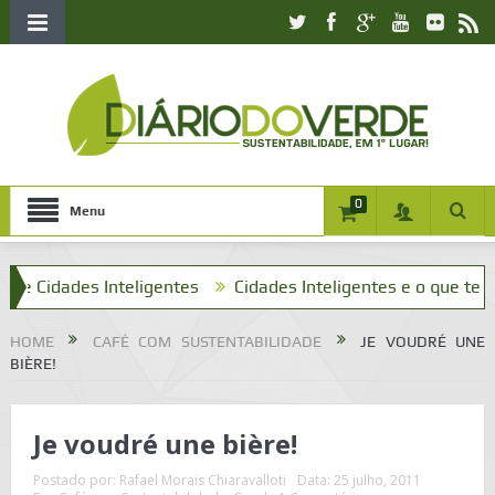
0
Menu
Cidades Inteligentes
Cidades Inteligentes e o que tenho a v
HOME
CAFÉ COM SUSTENTABILIDADE
JE VOUDRÉ UNE
BIÈRE!
Je voudré une bière!
Postado por:
Rafael Morais Chiaravalloti
Data:
25 julho, 2011