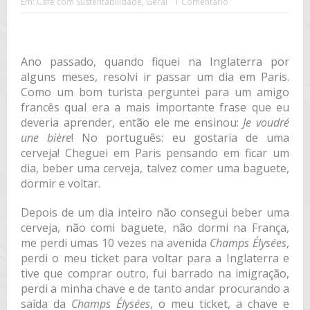
Em:
Café com Sustentabilidade
,
Geral
1 Comentário
Ano passado, quando fiquei na Inglaterra por
alguns meses, resolvi ir passar um dia em Paris.
Como um bom turista perguntei para um amigo
francês qual era a mais importante frase que eu
deveria aprender, então ele me ensinou:
Je voudré
une bière
! No português: eu gostaria de uma
cerveja! Cheguei em Paris pensando em ficar um
dia, beber uma cerveja, talvez comer uma baguete,
dormir e voltar.
Depois de um dia inteiro não consegui beber uma
cerveja, não comi baguete, não dormi na França,
me perdi umas 10 vezes na avenida
Champs Élysées
,
perdi o meu ticket para voltar para a Inglaterra e
tive que comprar outro, fui barrado na imigração,
perdi a minha chave e de tanto andar procurando a
saída da
Champs Élysées
, o meu ticket, a chave e