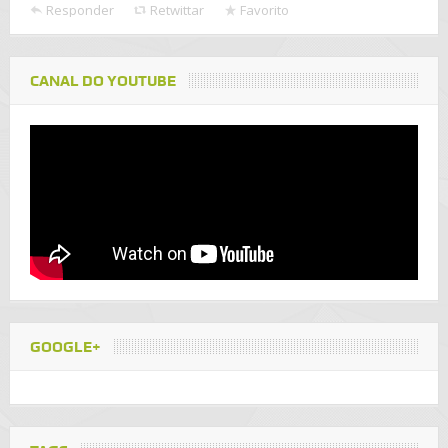
Responder
Retwittar
Favorito
CANAL DO YOUTUBE
GOOGLE+