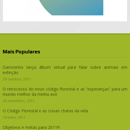
Mais Populares
Danoninho lança álbum virtual para falar sobre animais em
extinção
26 outubro, 2011
O retrocesso do novo código florestal e as “esperanças” para um
mundo melhor da minha avó
28 novembro, 2011
O Código Florestal e as coisas chatas da vida
16 maio, 2011
Objetivos e metas para 2011!!!