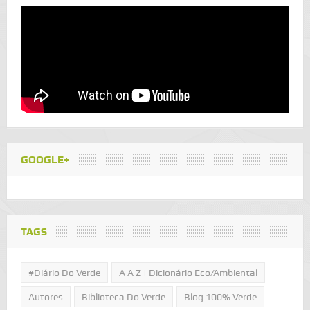
GOOGLE+
TAGS
#Diário Do Verde
A A Z | Dicionário Eco/Ambiental
Autores
Biblioteca Do Verde
Blog 100% Verde