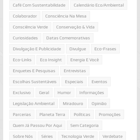
Café Com Sustentabilidade
Calendário Eco/Ambiental
Colaborador
Consciência Na Mesa
Consciência Verde
Conservação & Vida
Curiosidades
Datas Comemorativas
Divulgação E Publicidade
Divulgue
Eco-Frases
Eco-Links
Eco Insight
Energia E Você
Enquetes E Pesquisas
Entrevistas
Escolhas Sustentáveis
Especiais
Eventos
Exclusivo
Geral
Humor
Informações
Legislação Ambiental
Miradouro
Opinião
Parcerias
Planeta Terra
Políticas
Promoções
Quem Já Passou Por Aqui
Sem Categoria
Sobre Nós
Séries
Tecnologia Verde
Verdebate