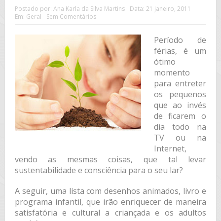
Postado por:
Ana Karla da Silva Martins
Data:
21 janeiro, 2011
Em:
Geral
Sem Comentários
Período de
férias, é um
ótimo
momento
para entreter
os pequenos
que ao invés
de ficarem o
dia todo na
TV ou na
Internet,
vendo as mesmas coisas, que tal levar
sustentabilidade e consciência para o seu lar?
A seguir, uma lista com desenhos animados, livro e
programa infantil, que irão enriquecer de maneira
satisfatória e cultural a criançada e os adultos