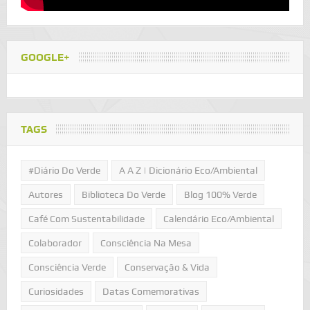
GOOGLE+
TAGS
#Diário Do Verde
A A Z | Dicionário Eco/Ambiental
Autores
Biblioteca Do Verde
Blog 100% Verde
Café Com Sustentabilidade
Calendário Eco/Ambiental
Colaborador
Consciência Na Mesa
Consciência Verde
Conservação & Vida
Curiosidades
Datas Comemorativas