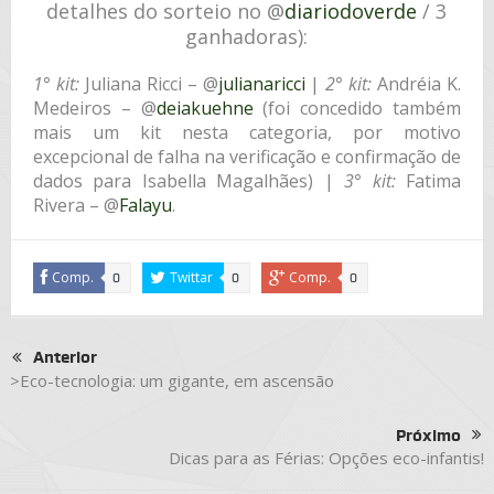
detalhes do sorteio no @
diariodoverde
/ 3
ganhadoras):
1° kit:
Juliana Ricci – @
julianaricci
|
2° kit:
Andréia K.
Medeiros – @
deiakuehne
(foi concedido também
mais um kit nesta categoria, por motivo
excepcional de falha na verificação e confirmação de
dados para Isabella Magalhães) |
3° kit:
Fatima
Rivera – @
Falayu
.
Comp.
Twittar
Comp.
0
0
0
Anterior
>Eco-tecnologia: um gigante, em ascensão
Próximo
Dicas para as Férias: Opções eco-infantis!