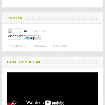
TWITTER
@
57 anos ago
Seguir
Responder
Retwittar
Favorito
CANAL DO YOUTUBE