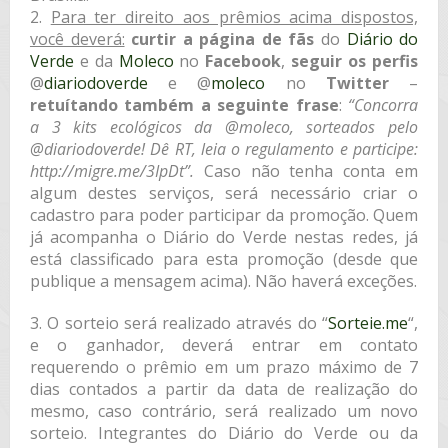
2.
Para ter direito aos prêmios acima dispostos,
você deverá:
curtir a página de fãs
do
Diário do
Verde
e da
Moleco
no
Facebook
,
seguir os perfis
@
diariodoverde
e @
moleco
no
Twitter
–
retuítando também a seguinte frase
:
“Concorra
a 3 kits ecológicos da @moleco, sorteados pelo
@diariodoverde! Dê RT, leia o regulamento e participe:
http://migre.me/3IpDt”.
Caso não tenha conta em
algum destes serviços, será necessário criar o
cadastro para poder participar da promoção. Quem
já acompanha o Diário do Verde nestas redes, já
está classificado para esta promoção (desde que
publique a mensagem acima). Não haverá exceções.
3. O sorteio será realizado através do “
Sorteie.me
“,
e o ganhador, deverá entrar em contato
requerendo o prêmio em um prazo máximo de 7
dias contados a partir da data de realização do
mesmo, caso contrário, será realizado um novo
sorteio. Integrantes do Diário do Verde ou da