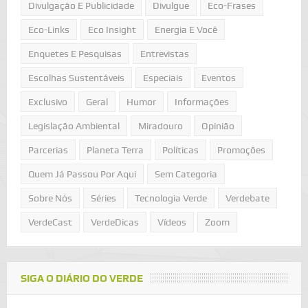
Divulgação E Publicidade
Divulgue
Eco-Frases
Eco-Links
Eco Insight
Energia E Você
Enquetes E Pesquisas
Entrevistas
Escolhas Sustentáveis
Especiais
Eventos
Exclusivo
Geral
Humor
Informações
Legislação Ambiental
Miradouro
Opinião
Parcerias
Planeta Terra
Políticas
Promoções
Quem Já Passou Por Aqui
Sem Categoria
Sobre Nós
Séries
Tecnologia Verde
Verdebate
VerdeCast
VerdeDicas
Vídeos
Zoom
SIGA O DIÁRIO DO VERDE