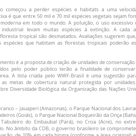
o começou a perder espécies e habitats a uma velocid
iva é que entre 50 mil e 70 mil espécies vegetais sejam fo
e moderna em todo o mundo. A poluição, o uso excessivo 
industrial levam muitas espécies à extinção. A cada a
loresta tropical são desmatados. Avaliações sugerem que,
 espécies que habitam as florestas tropicais poderão es
imento é a proposta de criação de unidades de conservação
tuídos pelo poder público terão a finalidade de conservar
 área. A lista criada pelo WWF-Brasil é uma sugestão par
, as metas de cobertura natural protegida por unidades
bre Diversidade Biológica da Organização das Nações Uni
 Branco – Jauaperi (Amazonas), o Parque Nacional dos Lavr
deiros (Goiás), o Parque Nacional Boqueirão da Onça (Bahi
Tabuleiro do Embaubal (Pará), no Croa (Acre), no extr
lo. No âmbito da CDB, o governo brasileiro se compromete
rvação, de 10% em cada bioma (conforme a área original) e