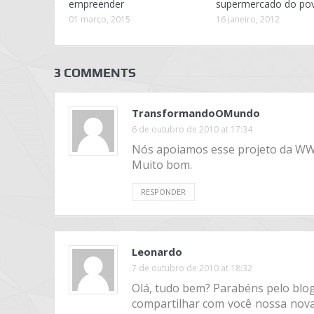
empreender
supermercado do pov
01 março, 2015
16 janeiro, 2012
3 COMMENTS
TransformandoOMundo
6 de outubro de 2010 at 17:34
Nós apoiamos esse projeto da WW
Muito bom.
RESPONDER
Leonardo
7 de outubro de 2010 at 18:32
Olá, tudo bem? Parabéns pelo blog
compartilhar com você nossa nova