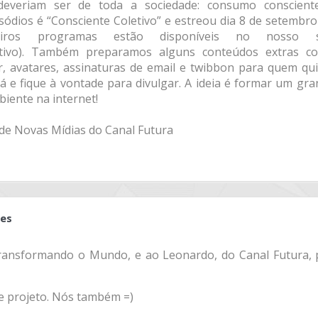
 deveriam ser de toda a sociedade: consumo conscient
isódios é “Consciente Coletivo” e estreou dia 8 de setembr
iros programas estão disponíveis no nosso s
oletivo). Também preparamos alguns conteúdos extras c
 avatares, assinaturas de email e twibbon para quem qui
 e fique à vontade para divulgar. A ideia é formar um gra
biente na internet!
e Novas Mídias do Canal Futura
ves
ransformando o Mundo, e ao Leonardo, do Canal Futura, 
e projeto. Nós também =)