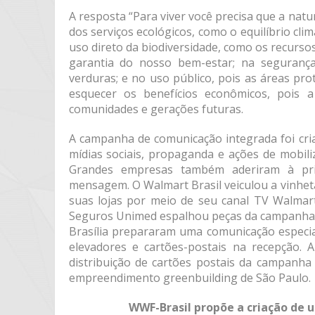
A resposta “Para viver você precisa que a n
dos serviços ecológicos, como o equilíbrio cli
uso direto da biodiversidade, como os recurso
garantia do nosso bem-estar; na segurança
verduras; e no uso público, pois as áreas p
esquecer os benefícios econômicos, pois 
comunidades e gerações futuras.
A campanha de comunicação integrada foi cria
mídias sociais, propaganda e ações de mobi
Grandes empresas também aderiram à pri
mensagem. O Walmart Brasil veiculou a vinheta
suas lojas por meio de seu canal TV Walmart
Seguros Unimed espalhou peças da campanha p
Brasília prepararam uma comunicação especi
elevadores e cartões-postais na recepção. 
distribuição de cartões postais da campanha
empreendimento greenbuilding de São Paulo.
WWF-Brasil propõe a criação de u