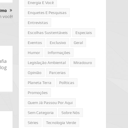
Energia E Você
imo
Enquetes E Pesquisas
 você!
Entrevistas
Escolhas Sustentáveis
Especiais
Eventos
Exclusivo
Geral
Humor
Informações
fia
Legislação Ambiental
Miradouro
log
Opinião
Parcerias
Planeta Terra
Políticas
Promoções
Quem Já Passou Por Aqui
Sem Categoria
Sobre Nós
Séries
Tecnologia Verde