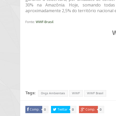
30% na Amazônia. Hoje, somando todas 
aproximadamente 2,5% do território nacional 
Fonte:
WWF-Brasil
.
W
Tags:
Ongs Ambientais
WWF
WWF Brasil
Comp.
Twittar
Comp.
0
0
0