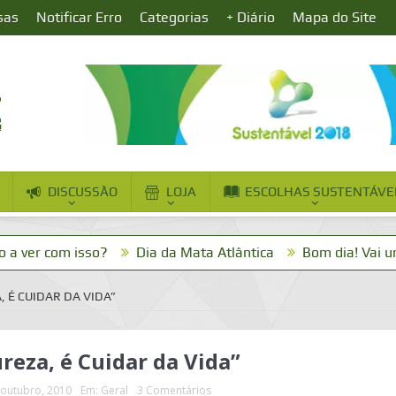
sas
Notificar Erro
Categorias
+ Diário
Mapa do Site
DISCUSSÃO
LOJA
ESCOLHAS SUSTENTÁVE
om isso?
Dia da Mata Atlântica
Bom dia! Vai um cafezi
 É CUIDAR DA VIDA”
eza, é Cuidar da Vida”
 outubro, 2010
Em:
Geral
3 Comentários