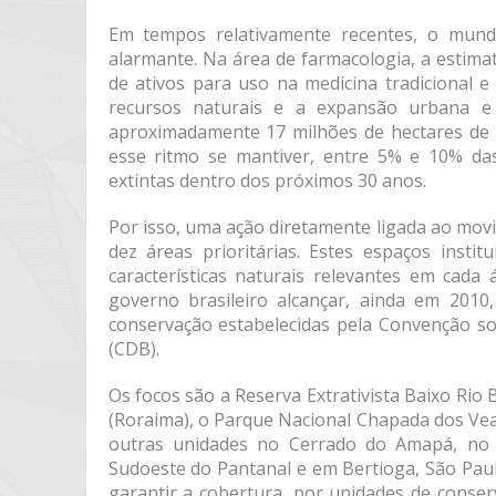
Em tempos relativamente recentes, o mund
alarmante. Na área de farmacologia, a estimat
de ativos para uso na medicina tradicional 
recursos naturais e a expansão urbana e 
aproximadamente 17 milhões de hectares de f
esse ritmo se mantiver, entre 5% e 10% das
extintas dentro dos próximos 30 anos.
Por isso, uma ação diretamente ligada ao mov
dez áreas prioritárias. Estes espaços insti
características naturais relevantes em cada
governo brasileiro alcançar, ainda em 2010
conservação estabelecidas pela Convenção so
(CDB).
Os focos são a Reserva Extrativista Baixo Rio
(Roraima), o Parque Nacional Chapada dos Vea
outras unidades no Cerrado do Amapá, no 
Sudoeste do Pantanal e em Bertioga, São Pau
garantir a cobertura, por unidades de conse