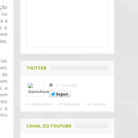
ção
; no
ra a
s e
Sem
as,
 nas
es.
TWITTER
 da
s em
@
57 anos ago
; a
 em
Seguir
nos
Responder
Retwittar
Favorito
u a
iro
CANAL DO YOUTUBE