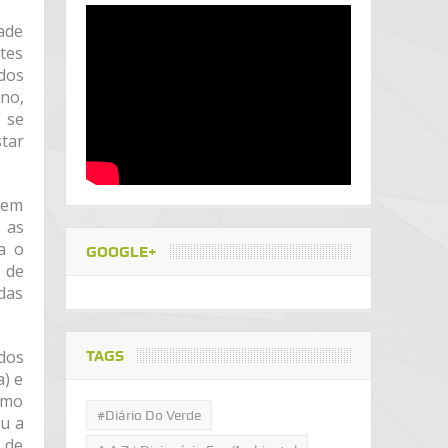
ade
ntes
dos
no,
 se
tar
 em
 as
a o
GOOGLE+
 de
das
ados
TAGS
a) e
emo
#Diário Do Verde
u a
 de