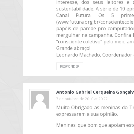
interesse, dos seus leitores e
sustentabilidade. A série de 10 ep
Canal Futura. Os 5 prime
(www.futura.org.br/conscientec
papéis de parede pro computador,
mergulhar na campanha. Confira lá
“consciente coletivo” pelo meio am
Grande abraço!
Leonardo Machado, Coordenador d
RESPONDER
Antonio Gabriel Cerqueira Gonçal
7 de outubro de 2010 at 20:27
Muito Obrigado as meninas do T
expressarem a sua opinião.
Meninas: que bom que apoiam est