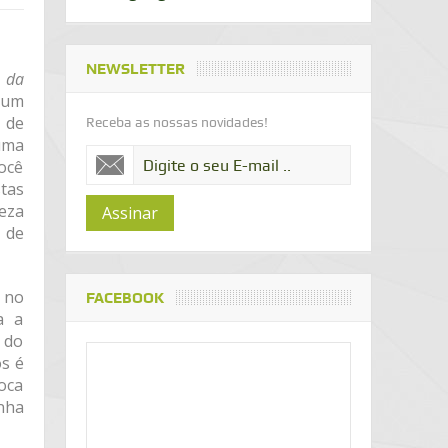
NEWSLETTER
r da
 um
 de
Receba as nossas novidades!
uma
ocê
tas
reza
Assinar
 de
, no
FACEBOOK
a a
l do
ós é
oca
nha