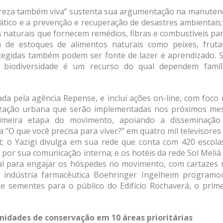
atureza também viva” sustenta sua argumentação na manuten
mático e a prevenção e recuperação de desastres ambientais
s naturais que fornecem remédios, fibras e combustíveis pa
 de estoques de alimentos naturais como peixes, fruta
rotegidas também podem ser fonte de lazer e aprendizado. 
a biodiversidade é um recurso do qual dependem famíli
da pela agência Repense, e incluí ações on-line, com foco
lização urbana que serão implementadas nos próximos mes
meira etapa do movimento, apoiando a disseminação
 “O que você precisa para viver?” em quatro mil televisore
; o Yazigi divulga em sua rede que conta com 420 escolas
or sua comunicação interna; e os hotéis da rede Sol Meliá
al para engajar os hóspedes no movimento, com cartazes 
A indústria farmacêutica Boehringer Ingelheim programo
 e sementes para o público do Edifício Rochaverá, o prime
nidades de conservação em 10 áreas prioritárias