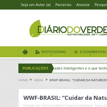
Seja um Autor (a)
Parcerias
Anuncie
Pesqui
INSTITUCIONAL
ECO/AMBIENTAL
es Inteligentes
PUBLICAÇÕES
Cidades Inteligentes e o que tenho a ver c
HOME
GERAL
WWF-BRASIL: “CUIDAR DA NATUREZA,
WWF-BRASIL: “Cuidar da Natur
Postado por:
Antonio Gabriel Cerqueira Gonçalves
Data:
06