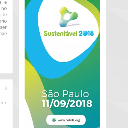
e e
o no
ite
omo
ser
nde
3
por