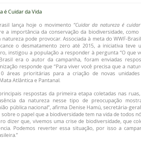
asil lança hoje o movimento
“Cuidar da natureza é cuida
re a importância da conservação da biodiversidade, como
a natureza pode provocar. Associada à meta do WWF-Brasil
alcance o desmatamento zero até 2015, a iniciativa teve 
ro, instigou a população a responder à pergunta “O que v
Brasil era o autor da campanha, foram enviadas respos
anização responde que “Para viver você precisa que a natu
0 áreas prioritárias para a criação de novas unidades
ata Atlântica e Pantanal.
principais respostas da primeira etapa coletadas nas ruas
usência da natureza nesse tipo de preocupação mostr
ião pública nacional”, afirma Denise Hamú, secretária-gera
 sobre o papel que a biodiversidade tem na vida de todos n
o dizer que, vivemos uma crise de biodiversidade, que col
ncia. Podemos reverter essa situação, por isso a campa
ileira.”