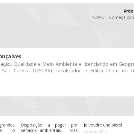
Próx
>SWU – Começa com
onçalves
ração, Qualidade e Meio Ambiente e licenciando em Geogra
 São Carlos (UFSCAR). Idealizador e Editor-Chefe do b
grandes
Disposição a pagar por
Je voudré une bière!
iva o
serviços ambientais – mas
25 julho, 2011