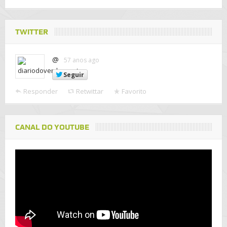
TWITTER
@
57 anos ago
Seguir
Responder
Retwittar
Favorito
CANAL DO YOUTUBE