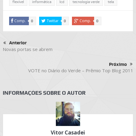
flexível
informática
lcd
tecnologia verde
tela
Comp.
Twittar
Comp.
0
0
0
Anterior
Novas portas se abrem
Próximo
VOTE no Diário do Verde – Prêmio Top Blog 2011
INFORMAÇÕES SOBRE O AUTOR
Vitor Casadei