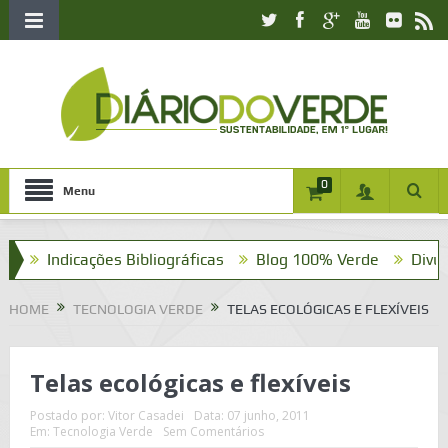
0
Menu
Indicações Bibliográficas
Blog 100% Verde
Divulgue =]
HOME
TECNOLOGIA VERDE
TELAS ECOLÓGICAS E FLEXÍVEIS
Telas ecológicas e flexíveis
Postado por:
Vitor Casadei
Data:
07 junho, 2011
Em:
Tecnologia Verde
Sem Comentários