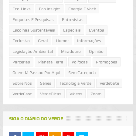
Eco-Links
Eco Insight
Energia E Você
Enquetes E Pesquisas
Entrevistas
Escolhas Sustentáveis
Especiais
Eventos
Exclusivo
Geral
Humor
Informações
Legislação Ambiental
Miradouro
Opinião
Parcerias
Planeta Terra
Políticas
Promoções
Quem Já Passou Por Aqui
Sem Categoria
Sobre Nós
Séries
Tecnologia Verde
Verdebate
VerdeCast
VerdeDicas
Vídeos
Zoom
SIGA O DIÁRIO DO VERDE