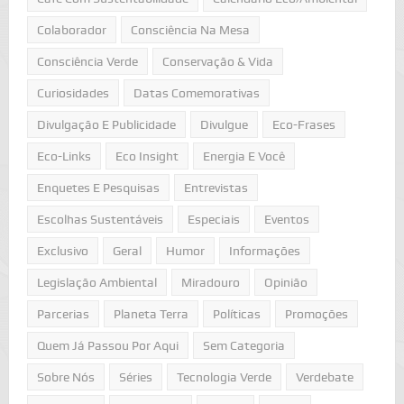
Colaborador
Consciência Na Mesa
Consciência Verde
Conservação & Vida
Curiosidades
Datas Comemorativas
Divulgação E Publicidade
Divulgue
Eco-Frases
Eco-Links
Eco Insight
Energia E Você
Enquetes E Pesquisas
Entrevistas
Escolhas Sustentáveis
Especiais
Eventos
Exclusivo
Geral
Humor
Informações
Legislação Ambiental
Miradouro
Opinião
Parcerias
Planeta Terra
Políticas
Promoções
Quem Já Passou Por Aqui
Sem Categoria
Sobre Nós
Séries
Tecnologia Verde
Verdebate