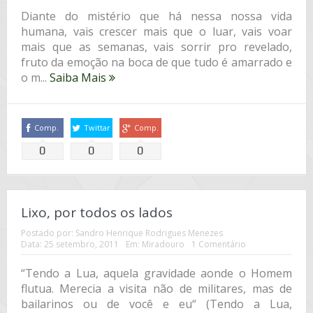
Diante do mistério que há nessa nossa vida
humana, vais crescer mais que o luar, vais voar
mais que as semanas, vais sorrir pro revelado,
fruto da emoção na boca de que tudo é amarrado e
o m...
Saiba Mais
Comp.
Twittar
Comp.
0
0
0
Lixo, por todos os lados
Postado por:
Sandro Henrique Rodrigues Menezes
Data:
25 setembro, 2011
Em:
Miradouro
1 Comentário
“Tendo a Lua, aquela gravidade aonde o Homem
flutua. Merecia a visita não de militares, mas de
bailarinos ou de você e eu“ (Tendo a Lua,