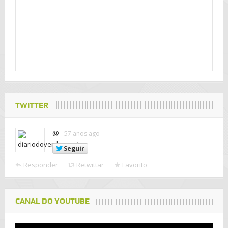
TWITTER
@
57 anos ago
Seguir
Responder
Retwittar
Favorito
CANAL DO YOUTUBE