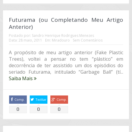
Futurama (ou Completando Meu Artigo
Anterior)
Postado por:
Sandro Henrique Rodrigues Menezes
Data:
28 maio, 2011
Em:
Miradouro
Sem Comentários
A propósito de meu artigo anterior (Fake Plastic
Trees), voltei a pensar no tem “plástico” em
decorrência de ter assistido um dos episódios do
seriado Futurama, intitulado “Garbage Ball” (tí...
Saiba Mais
Comp.
Twittar
Comp.
0
0
0