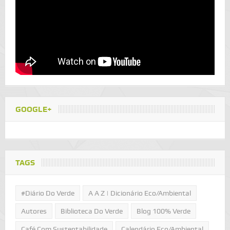
GOOGLE+
TAGS
#Diário Do Verde
A A Z | Dicionário Eco/Ambiental
Autores
Biblioteca Do Verde
Blog 100% Verde
Café Com Sustentabilidade
Calendário Eco/Ambiental