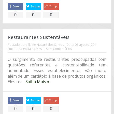
Comp.
Twittar
Comp.
0
0
0
Restaurantes Sustentáveis
Postado por:
Elaine Nazaré dos Santos
Data:
03 agosto, 2011
Em:
Consciência na Mesa
Sem Comentários
O surgimento de restaurantes preocupados com
questões referentes a sustentabilidade tem
aumentado. Esses estabelecimentos vão muito
além de um cardápio à base de produtos orgânicos.
Eles rec...
Saiba Mais
Comp.
Twittar
Comp.
0
0
0