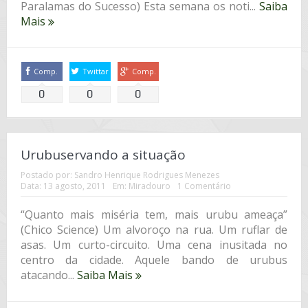
Paralamas do Sucesso) Esta semana os noti...
Saiba
Mais
Comp.
Twittar
Comp.
0
0
0
Urubuservando a situação
Postado por:
Sandro Henrique Rodrigues Menezes
Data:
13 agosto, 2011
Em:
Miradouro
1 Comentário
“Quanto mais miséria tem, mais urubu ameaça”
(Chico Science) Um alvoroço na rua. Um ruflar de
asas. Um curto-circuito. Uma cena inusitada no
centro da cidade. Aquele bando de urubus
atacando...
Saiba Mais