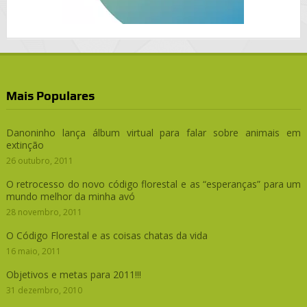
Mais Populares
Danoninho lança álbum virtual para falar sobre animais em
extinção
26 outubro, 2011
O retrocesso do novo código florestal e as “esperanças” para um
mundo melhor da minha avó
28 novembro, 2011
O Código Florestal e as coisas chatas da vida
16 maio, 2011
Objetivos e metas para 2011!!!
31 dezembro, 2010