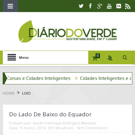
0
Menu
isas e Cidades Inteligentes
Cidades Inteligentes e o que t
HOME
LIXO
Do Lado De Baixo do Equador
Postado por:
Sandro Henrique Rodrigues Menezes
Data:
15 março, 2014
Em:
Miradouro
Sem Comentários