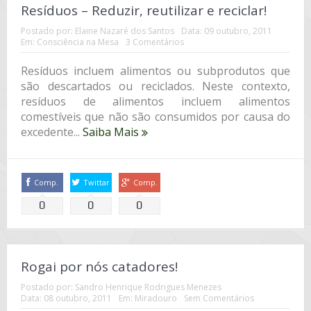
Resíduos – Reduzir, reutilizar e reciclar!
Postado por:
Elaine Nazaré dos Santos
Data:
09 outubro, 2011
Em:
Consciência na Mesa
3 Comentários
Resíduos incluem alimentos ou subprodutos que
são descartados ou reciclados. Neste contexto,
resíduos de alimentos incluem alimentos
comestíveis que não são consumidos por causa do
excedente...
Saiba Mais
Comp.
Twittar
Comp.
0
0
0
Rogai por nós catadores!
Postado por:
Sandro Henrique Rodrigues Menezes
Data:
08 outubro, 2011
Em:
Miradouro
Sem Comentários