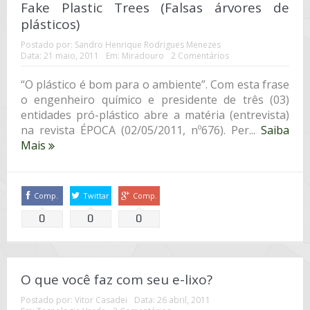
Fake Plastic Trees (Falsas árvores de
plásticos)
Postado por:
Sandro Henrique Rodrigues Menezes
Data:
21 maio, 2011
Em:
Miradouro
2 Comentários
“O plástico é bom para o ambiente”. Com esta frase
o engenheiro químico e presidente de três (03)
entidades pró-plástico abre a matéria (entrevista)
na revista ÉPOCA (02/05/2011, nº676). Per...
Saiba
Mais
Comp.
Twittar
Comp.
0
0
0
O que você faz com seu e-lixo?
Postado por:
Vitor Casadei
Data:
26 abril, 2011