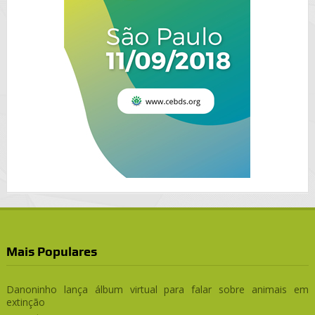
Mais Populares
Danoninho lança álbum virtual para falar sobre animais em
extinção