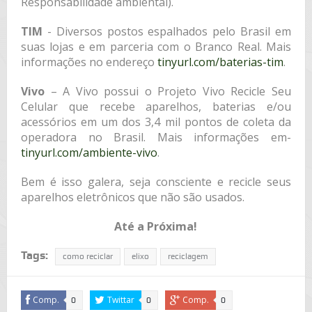
Responsabilidade ambiental).
TIM
­- Diversos postos espalhados pelo Brasil em
suas lojas e em parceria com o Branco Real. Mais
informações no endereço
tinyurl.com/baterias-tim
.
Vivo
­ – A Vivo possui o Projeto Vivo Recicle Seu
Celular que recebe aparelhos, baterias e/ou
acessórios em um dos 3,4 mil pontos de coleta da
operadora no Brasil. Mais informações em­
tinyurl.com/ambiente-vivo
.
Bem é isso galera, seja consciente e recicle seus
aparelhos eletrônicos que não são usados.
Até a Próxima!
Tags:
como reciclar
elixo
reciclagem
Comp.
Twittar
Comp.
0
0
0