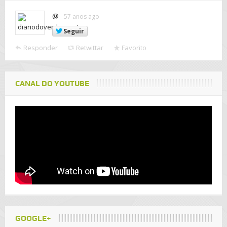
@
57 anos ago
Seguir
Responder
Retwittar
Favorito
CANAL DO YOUTUBE
GOOGLE+