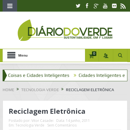
0
Menu
isas e Cidades Inteligentes
Cidades Inteligentes e o que t
HOME
TECNOLOGIA VERDE
RECICLAGEM ELETRÔNICA
Reciclagem Eletrônica
Postado por:
Vitor Casadei
Data:
14 junho, 2011
Em:
Tecnologia Verde
Sem Comentários