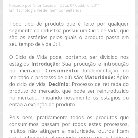
Postado por:
Vitor Casadei
Data:
04 outubro, 2011
Em:
Tecnologia Verde
Sem Comentários
Todo tipo de produto que é feito por qualquer
segmento da indústria possui um Ciclo de Vida, que
são os estágios pelos quais o produto passa em
seu tempo de vida útil.
O Ciclo de Vida pode, portanto, ser dividido nos
estágios
Introdução:
Sua produção e introdução
no mercado;
Crescimento:
Implementação no
mercado e processo de difusão;
Maturidade:
Ápice
do ciclo de vida;
Declínio:
Processo de retirada do
produto do mercado, que pode ser reintroduzido
no mercado, iniciando novamente os estágios ou
então a extinção do produto.
Pois bem, praticamente todos os produtos que
consumimos passam por todos estes processos,
muitos não atingem a maturidade, outros ficam
constantemente alternando entre um estágio e