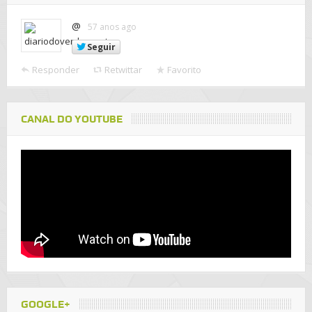
@
57 anos ago
Seguir
Responder
Retwittar
Favorito
CANAL DO YOUTUBE
GOOGLE+