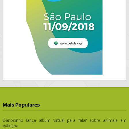
Mais Populares
Danoninho lança álbum virtual para falar sobre animais em
extinção