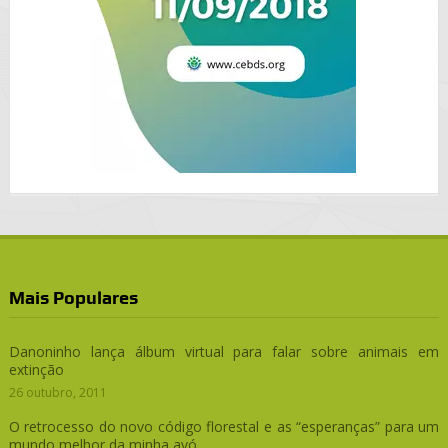
Mais Populares
Danoninho lança álbum virtual para falar sobre animais em
extinção
26 outubro, 2011
O retrocesso do novo código florestal e as “esperanças” para um
mundo melhor da minha avó