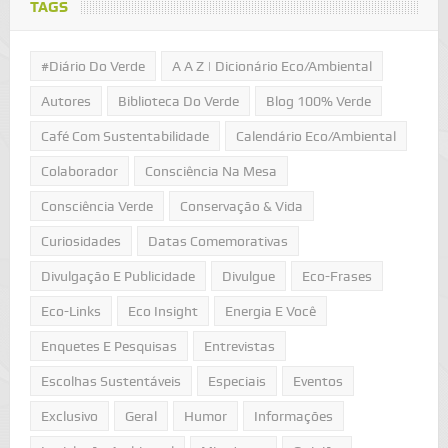
TAGS
#Diário Do Verde
A A Z | Dicionário Eco/Ambiental
Autores
Biblioteca Do Verde
Blog 100% Verde
Café Com Sustentabilidade
Calendário Eco/Ambiental
Colaborador
Consciência Na Mesa
Consciência Verde
Conservação & Vida
Curiosidades
Datas Comemorativas
Divulgação E Publicidade
Divulgue
Eco-Frases
Eco-Links
Eco Insight
Energia E Você
Enquetes E Pesquisas
Entrevistas
Escolhas Sustentáveis
Especiais
Eventos
Exclusivo
Geral
Humor
Informações