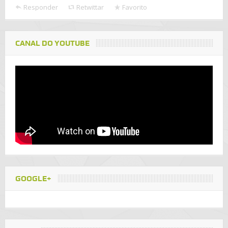
Responder
Retwittar
Favorito
CANAL DO YOUTUBE
GOOGLE+