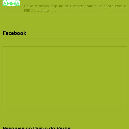
Baixe o nosso app no seu smartphone e colabore com o
PEEIC enviando in ...
Facebook
Pesquise no Diário do Verde