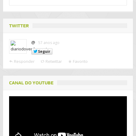
TWITTER
@
57 anos ago
Seguir
Responder
Retwittar
Favorito
CANAL DO YOUTUBE