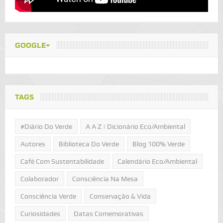
GOOGLE+
TAGS
#Diário Do Verde
A A Z | Dicionário Eco/Ambiental
Autores
Biblioteca Do Verde
Blog 100% Verde
Café Com Sustentabilidade
Calendário Eco/Ambiental
Colaborador
Consciência Na Mesa
Consciência Verde
Conservação & Vida
Curiosidades
Datas Comemorativas