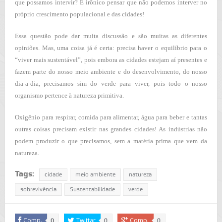
que possamos intervir? É irônico pensar que não podemos interver no
próprio crescimento populacional e das cidades!
Essa questão pode dar muita discussão e são muitas as diferentes
opiniões. Mas, uma coisa já é certa: precisa haver o equilíbrio para o
“viver mais sustentável”, pois embora as cidades estejam aí presentes e
fazem parte do nosso meio ambiente e do desenvolvimento, do nosso
dia-a-dia, precisamos sim do verde para viver, pois todo o nosso
organismo pertence à natureza primitiva.
Oxigênio para respirar, comida para alimentar, água para beber e tantas
outras coisas precisam existir nas grandes cidades! As indústrias não
podem produzir o que precisamos, sem a matéria prima que vem da
natureza.
Tags:
cidade
meio ambiente
natureza
sobrevivência
Sustentabilidade
verde
Comp.
Twittar
Comp.
0
0
0