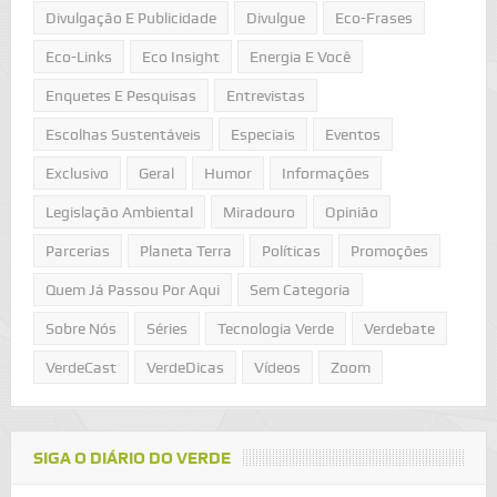
Divulgação E Publicidade
Divulgue
Eco-Frases
Eco-Links
Eco Insight
Energia E Você
Enquetes E Pesquisas
Entrevistas
Escolhas Sustentáveis
Especiais
Eventos
Exclusivo
Geral
Humor
Informações
Legislação Ambiental
Miradouro
Opinião
Parcerias
Planeta Terra
Políticas
Promoções
Quem Já Passou Por Aqui
Sem Categoria
Sobre Nós
Séries
Tecnologia Verde
Verdebate
VerdeCast
VerdeDicas
Vídeos
Zoom
SIGA O DIÁRIO DO VERDE