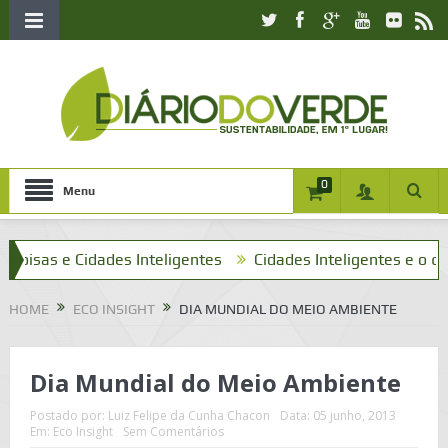
0
Menu
as e Cidades Inteligentes
Cidades Inteligentes e o que tenh
HOME
ECO INSIGHT
DIA MUNDIAL DO MEIO AMBIENTE
Dia Mundial do Meio Ambiente
Postado por:
Luiz Felipe da Cunha Chacon
Data:
05 junho, 2013
Em:
Eco Insight
Sem Comentários