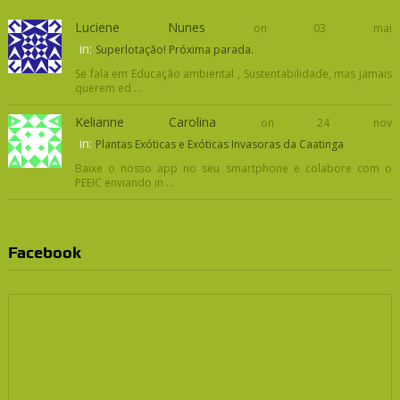
Luciene Nunes
on 03 mai
in:
Superlotação! Próxima parada.
Se fala em Educação ambiental , Sustentabilidade, mas jamais
querem ed ...
Kelianne Carolina
on 24 nov
in:
Plantas Exóticas e Exóticas Invasoras da Caatinga
Baixe o nosso app no seu smartphone e colabore com o
PEEIC enviando in ...
Facebook