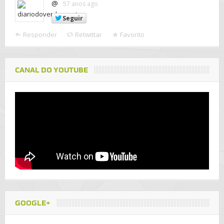
@
57 anos ago
Seguir
Responder
Retwittar
Favorito
CANAL DO YOUTUBE
GOOGLE+