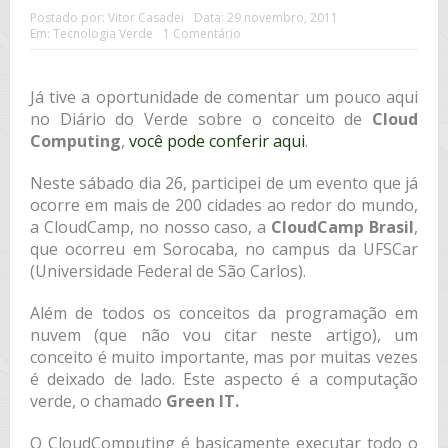
Postado por:
Vitor Casadei
Data:
29 novembro, 2011
Em:
Tecnologia Verde
1 Comentário
Já tive a oportunidade de comentar um pouco aqui
no Diário do Verde sobre o conceito de
Cloud
Computing
,
você pode conferir aqui
.
Neste sábado dia 26, participei de um evento que já
ocorre em mais de 200 cidades ao redor do mundo,
a CloudCamp, no nosso caso, a
CloudCamp Brasil
,
que ocorreu em Sorocaba, no campus da UFSCar
(Universidade Federal de São Carlos).
Além de todos os conceitos da programação em
nuvem (que não vou citar neste artigo), um
conceito é muito importante, mas por muitas vezes
é deixado de lado. Este aspecto é a computação
verde, o chamado
Green IT.
O CloudComputing é basicamente executar todo o