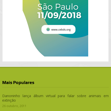
Mais Populares
Danoninho lança álbum virtual para falar sobre animais em
extinção
26 outubro, 2011