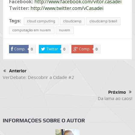
Facebook:
http://www.facebook.com/vitor.casadei
Twitter:
http://www.twitter.com/vCasadei
Tags:
cloud computing
cloudcamp
cloudcamp brasil
computação em nuvem
nuvem
Comp.
Twittar
Comp.
0
0
0
Anterior
VerDebate: Descobrir a Cidade #2
Próximo
Da lama ao caos!
INFORMAÇÕES SOBRE O AUTOR