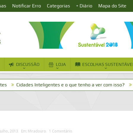
sas
Notificar Erro
Categorias
+ Diário
Mapa do Site
DISCUSSÃO
LOJA
ESCOLHAS SUSTENTÁVE
ades Inteligentes e o que tenho a ver com isso?
Dia da Ma
julho, 2013
Em:
Miradouro
1 Comentário