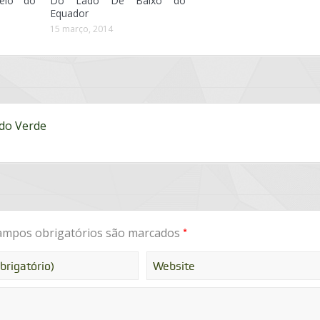
eio do
Do Lado De Baixo do
Equador
15 março, 2014
do Verde
*
mpos obrigatórios são marcados