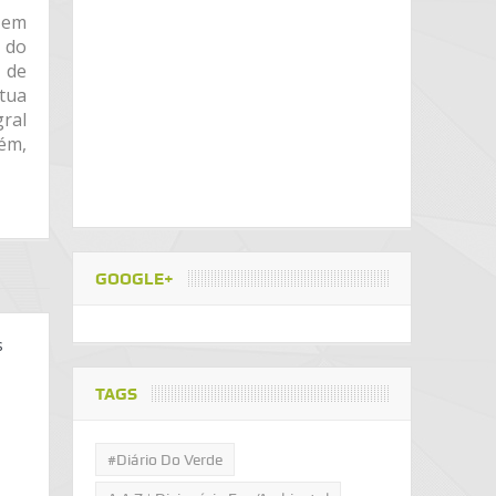
a em
a do
 de
tua
gral
lém,
GOOGLE+
s
TAGS
#Diário Do Verde