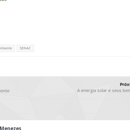
mbiente
SENAC
Próx
A energia solar e seus ben
iente
 Menezes