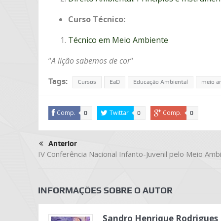
Curso Técnico:
Técnico em Meio Ambiente
“
A lição sabemos de cor
“
Tags:
Cursos
EaD
Educação Ambiental
meio a
Comp.
Twittar
Comp.
0
0
0
Anterior
IV Conferência Nacional Infanto-Juvenil pelo Meio Amb
INFORMAÇÕES SOBRE O AUTOR
Sandro Henrique Rodrigues