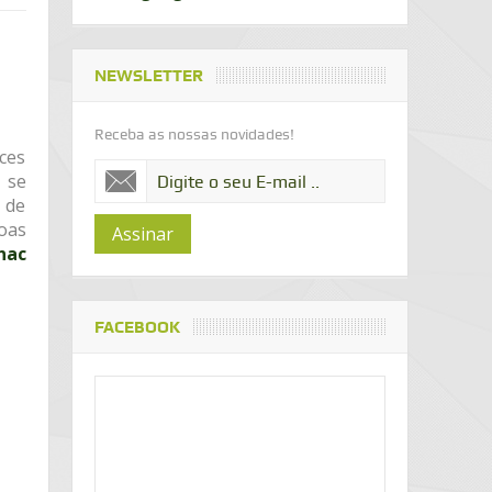
NEWSLETTER
Receba as nossas novidades!
aces
 se
 de
oas
Assinar
nac
FACEBOOK