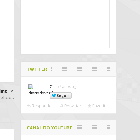
TWITTER
@
57 anos ago
imo
Seguir
efícios
Responder
Retwittar
Favorito
CANAL DO YOUTUBE