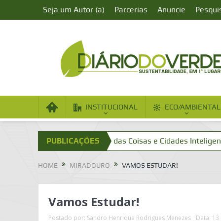
Seja um Autor (a)
Parcerias
Anuncie
Pesqui
INSTITUCIONAL
ECO/AMBIENTAL
mentada?
Internet das Coisas e Cidades Inteligentes
PUBLICAÇÕES
Cid
HOME
MIRADOURO
VAMOS ESTUDAR!
Vamos Estudar!
Postado por:
Sandro Henrique Rodrigues Menezes
Data:
13 