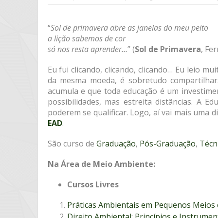
“
Sol de primavera abre as janelas do meu peito
a lição sabemos de cor
só nos resta aprender…
” (
Sol de Primavera
, Fe
Eu fui clicando, clicando, clicando… Eu leio mu
da mesma moeda, é sobretudo compartilhar
acumula e que toda educação é um investimen
possibilidades, mas estreita distâncias. A E
poderem se qualificar. Logo, aí vai mais uma
EAD
.
São curso de
Graduação
,
Pós-Graduação
,
Técn
Na Área de Meio Ambiente:
Cursos Livres
Práticas Ambientais em Pequenos Meio
Direito Ambiental: Princípios e Instrumen