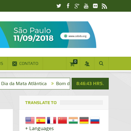
0
IS
CONTATO
ta Atlântica
Bom dia! Vai um cafezinho?
8:46:44
HRS.
Na Mídia
TRANSLATE TO
+ Languages