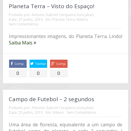
Planeta Terra – Visto do Espaço!
Postado por:
Antonio Gabriel Cerqueira Gonçalves
Data:
27 junho, 2010
Em:
Planeta Terra
,
Vídeos
Sem Comentários
Impressionantes imagens, do Planeta Terra. Lindo!
Saiba Mais
Comp.
Twittar
Comp.
0
0
0
Campo de Futebol – 2 segundos
Postado por:
Antonio Gabriel Cerqueira Gonçalves
Data:
25 junho, 2010
Em:
Vídeos
Sem Comentários
Uma área de floresta, equivalente a um campo de