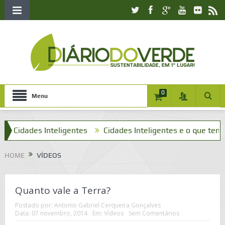
0
Menu
dades Inteligentes
Cidades Inteligentes e o que tenho a ve
HOME
VÍDEOS
Quanto vale a Terra?
Postado por:
Antonio Gabriel Cerqueira Gonçalves
Data:
07 novembro, 2014
Em:
Vídeos
Sem Comentários