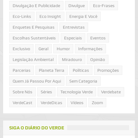
Divulgação E Publicidade
Divulgue
Eco-Frases
Eco-Links
Eco Insight
Energia E Você
Enquetes E Pesquisas
Entrevistas
Escolhas Sustentáveis
Especiais
Eventos
Exclusivo
Geral
Humor
Informações
Legislação Ambiental
Miradouro
Opinião
Parcerias
Planeta Terra
Políticas
Promoções
Quem Já Passou Por Aqui
Sem Categoria
Sobre Nós
Séries
Tecnologia Verde
Verdebate
VerdeCast
VerdeDicas
Vídeos
Zoom
SIGA O DIÁRIO DO VERDE