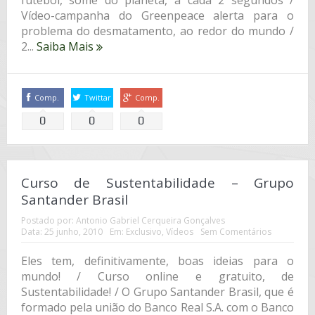
futebol, some do planeta, a cada 2 segundos /
Vídeo-campanha do Greenpeace alerta para o
problema do desmatamento, ao redor do mundo /
2...
Saiba Mais
Comp.
Twittar
Comp.
0
0
0
Curso de Sustentabilidade – Grupo
Santander Brasil
Postado por:
Antonio Gabriel Cerqueira Gonçalves
Data:
25 junho, 2010
Em:
Exclusivo
,
Vídeos
Sem Comentários
Eles tem, definitivamente, boas ideias para o
mundo! / Curso online e gratuito, de
Sustentabilidade! / O Grupo Santander Brasil, que é
formado pela união do Banco Real S.A. com o Banco