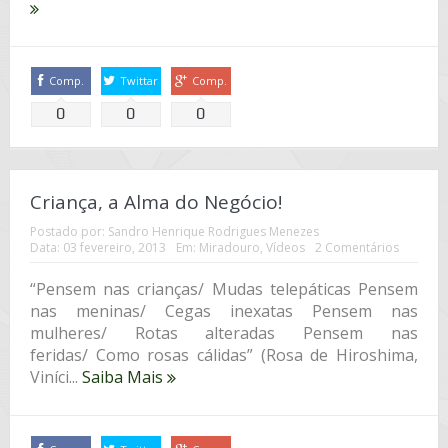
Comp.
Twittar
Comp.
0
0
0
Criança, a Alma do Negócio!
Postado por:
Sandro Henrique Rodrigues Menezes
Data:
03 fevereiro, 2013
Em:
Miradouro
,
Vídeos
2 Comentários
“Pensem nas crianças/ Mudas telepáticas Pensem
nas meninas/ Cegas inexatas Pensem nas
mulheres/ Rotas alteradas Pensem nas
feridas/ Como rosas cálidas” (Rosa de Hiroshima,
Viníci...
Saiba Mais