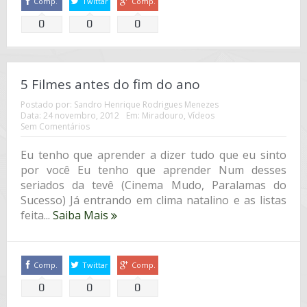
Comp.
Twittar
Comp.
0
0
0
5 Filmes antes do fim do ano
Postado por:
Sandro Henrique Rodrigues Menezes
Data:
24 novembro, 2012
Em:
Miradouro
,
Vídeos
Sem Comentários
Eu tenho que aprender a dizer tudo que eu sinto
por você Eu tenho que aprender Num desses
seriados da tevê (Cinema Mudo, Paralamas do
Sucesso) Já entrando em clima natalino e as listas
feita...
Saiba Mais
Comp.
Twittar
Comp.
0
0
0