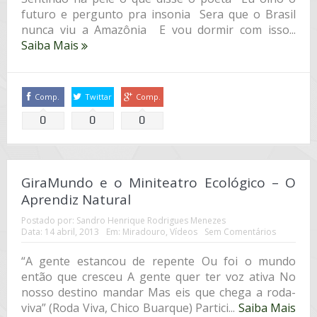
futuro e pergunto pra insonia Sera que o Brasil
nunca viu a Amazônia E vou dormir com isso...
Saiba Mais
Comp.
Twittar
Comp.
0
0
0
GiraMundo e o Miniteatro Ecológico – O
Aprendiz Natural
Postado por:
Sandro Henrique Rodrigues Menezes
Data:
14 abril, 2013
Em:
Miradouro
,
Vídeos
Sem Comentários
“A gente estancou de repente Ou foi o mundo
então que cresceu A gente quer ter voz ativa No
nosso destino mandar Mas eis que chega a roda-
viva” (Roda Viva, Chico Buarque) Partici...
Saiba Mais