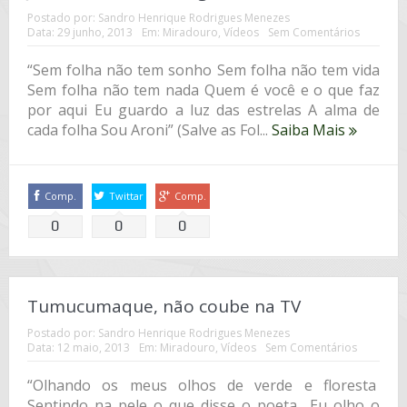
Postado por:
Sandro Henrique Rodrigues Menezes
Data:
29 junho, 2013
Em:
Miradouro
,
Vídeos
Sem Comentários
“Sem folha não tem sonho Sem folha não tem vida
Sem folha não tem nada Quem é você e o que faz
por aqui Eu guardo a luz das estrelas A alma de
cada folha Sou Aroni” (Salve as Fol...
Saiba Mais
Comp.
Twittar
Comp.
0
0
0
Tumucumaque, não coube na TV
Postado por:
Sandro Henrique Rodrigues Menezes
Data:
12 maio, 2013
Em:
Miradouro
,
Vídeos
Sem Comentários
“Olhando os meus olhos de verde e floresta
Sentindo na pele o que disse o poeta Eu olho o