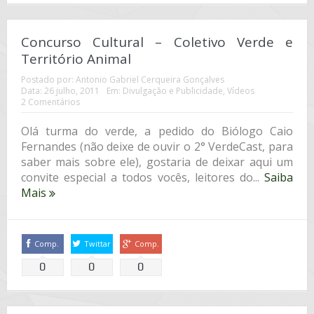
Concurso Cultural – Coletivo Verde e
Território Animal
Postado por:
Antonio Gabriel Cerqueira Gonçalves
Data:
26 julho, 2011
Em:
Divulgação e Publicidade
,
Vídeos
2 Comentários
Olá turma do verde, a pedido do Biólogo Caio
Fernandes (não deixe de ouvir o 2° VerdeCast, para
saber mais sobre ele), gostaria de deixar aqui um
convite especial a todos vocês, leitores do...
Saiba
Mais
Comp.
Twittar
Comp.
0
0
0