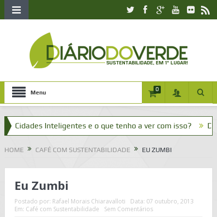
0
Menu
Cidades Inteligentes e o que tenho a ver com isso?
Dia da 
HOME
CAFÉ COM SUSTENTABILIDADE
EU ZUMBI
Eu Zumbi
Postado por:
Rafael Morais Chiaravalloti
Data:
07 outubro, 2013
Em:
Café com Sustentabilidade
Sem Comentários