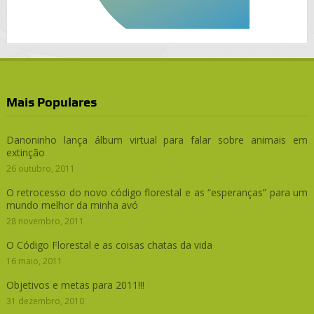
Mais Populares
Danoninho lança álbum virtual para falar sobre animais em
extinção
26 outubro, 2011
O retrocesso do novo código florestal e as “esperanças” para um
mundo melhor da minha avó
28 novembro, 2011
O Código Florestal e as coisas chatas da vida
16 maio, 2011
Objetivos e metas para 2011!!!
31 dezembro, 2010