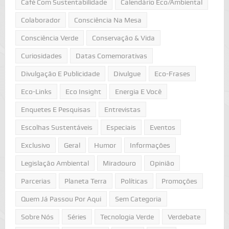
Café Com Sustentabilidade
Calendário Eco/Ambiental
Colaborador
Consciência Na Mesa
Consciência Verde
Conservação & Vida
Curiosidades
Datas Comemorativas
Divulgação E Publicidade
Divulgue
Eco-Frases
Eco-Links
Eco Insight
Energia E Você
Enquetes E Pesquisas
Entrevistas
Escolhas Sustentáveis
Especiais
Eventos
Exclusivo
Geral
Humor
Informações
Legislação Ambiental
Miradouro
Opinião
Parcerias
Planeta Terra
Políticas
Promoções
Quem Já Passou Por Aqui
Sem Categoria
Sobre Nós
Séries
Tecnologia Verde
Verdebate