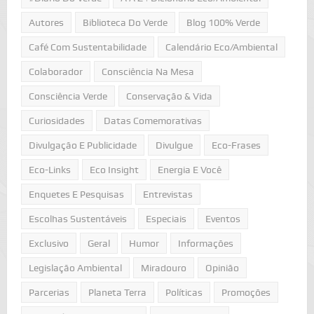
Autores
Biblioteca Do Verde
Blog 100% Verde
Café Com Sustentabilidade
Calendário Eco/Ambiental
Colaborador
Consciência Na Mesa
Consciência Verde
Conservação & Vida
Curiosidades
Datas Comemorativas
Divulgação E Publicidade
Divulgue
Eco-Frases
Eco-Links
Eco Insight
Energia E Você
Enquetes E Pesquisas
Entrevistas
Escolhas Sustentáveis
Especiais
Eventos
Exclusivo
Geral
Humor
Informações
Legislação Ambiental
Miradouro
Opinião
Parcerias
Planeta Terra
Políticas
Promoções