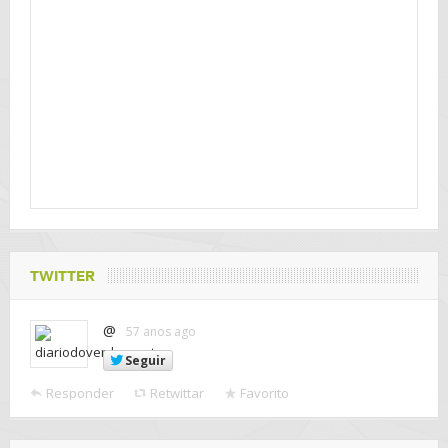
TWITTER
@
57 anos ago
Seguir
Responder
Retwittar
Favorito