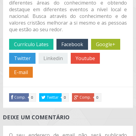
diferentes áreas do conhecimento e obtendo
destaque em diferentes eventos a nível local e
nacional. Busca através do conhecimento e de
valores cristãos melhorar a si mesmo e as pessoas
que estão ao seu redor.
Currículo Lates
Facebook
Google+
Twitter
Linkedin
Youtube
E-mail
Comp.
Twittar
Comp.
0
0
0
DEIXE UM COMENTÁRIO
O seu endereço de email não será publicado