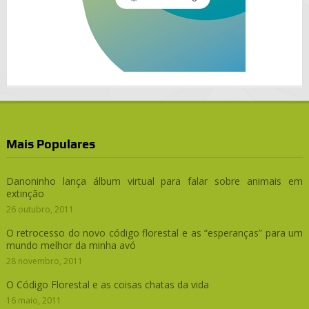
Mais Populares
Danoninho lança álbum virtual para falar sobre animais em
extinção
26 outubro, 2011
O retrocesso do novo código florestal e as “esperanças” para um
mundo melhor da minha avó
28 novembro, 2011
O Código Florestal e as coisas chatas da vida
16 maio, 2011