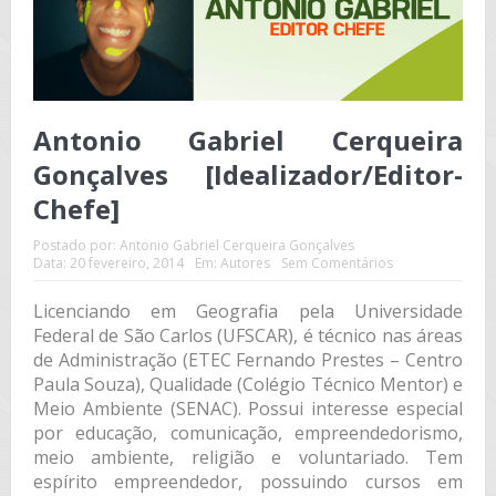
Antonio Gabriel Cerqueira
Gonçalves [Idealizador/Editor-
Chefe]
Postado por:
Antonio Gabriel Cerqueira Gonçalves
Data:
20 fevereiro, 2014
Em:
Autores
Sem Comentários
Licenciando em Geografia pela Universidade
Federal de São Carlos (UFSCAR), é técnico nas áreas
de Administração (ETEC Fernando Prestes – Centro
Paula Souza), Qualidade (Colégio Técnico Mentor) e
Meio Ambiente (SENAC). Possui interesse especial
por educação, comunicação, empreendedorismo,
meio ambiente, religião e voluntariado. Tem
espírito empreendedor, possuindo cursos em