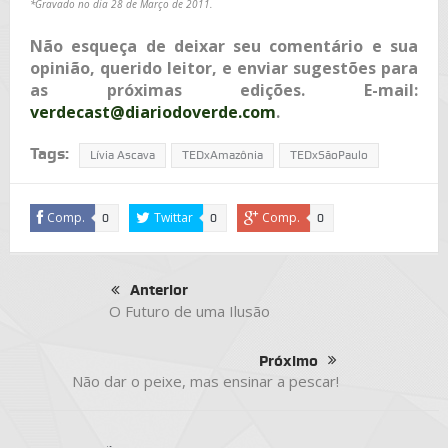
*Gravado no dia 28 de Março de 2011.
Não esqueça de deixar seu comentário e sua
opinião, querido leitor, e enviar sugestões para
as próximas edições. E-mail:
verdecast@diariodoverde.com
.
Tags:
Lívia Ascava
TEDxAmazônia
TEDxSãoPaulo
Comp.
Twittar
Comp.
0
0
0
Anterior
O Futuro de uma Ilusão
Próximo
Não dar o peixe, mas ensinar a pescar!