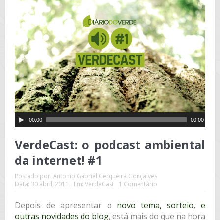
00:00
00:00
VerdeCast: o podcast ambiental
da internet! #1
Postado por:
Antonio Gabriel Cerqueira Gonçalves
Data:
30 abril, 2011
Em:
VerdeCast
1 Comentário
Depois de apresentar o
novo tema, sorteio, e
outras novidades do blog
, está mais do que na hora