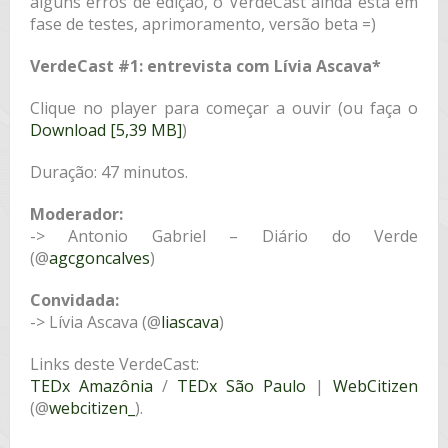
alguns erros de edição, o VerdeCast ainda está em
fase de testes, aprimoramento, versão beta =)
VerdeCast #1: entrevista com Lívia Ascava*
Clique no player para começar a ouvir (ou faça o
Download [5,39 MB]
)
Duração: 47 minutos.
Moderador:
-> Antonio Gabriel – Diário do Verde
(@
agcgoncalves
)
Convidada:
-> Lívia Ascava (@
liascava
)
Links deste VerdeCast:
TEDx Amazônia
/
TEDx São Paulo
|
WebCitizen
(@
webcitizen_
).