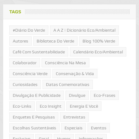
TAGS
#Diário Do Verde
A A Z | Dicionário Eco/Ambiental
Autores
Biblioteca Do Verde
Blog 100% Verde
Café Com Sustentabilidade
Calendário Eco/Ambiental
Colaborador
Consciência Na Mesa
Consciência Verde
Conservação & Vida
Curiosidades
Datas Comemorativas
Divulgação E Publicidade
Divulgue
Eco-Frases
Eco-Links
Eco Insight
Energia E Você
Enquetes E Pesquisas
Entrevistas
Escolhas Sustentáveis
Especiais
Eventos
Exclusivo
Geral
Humor
Informações