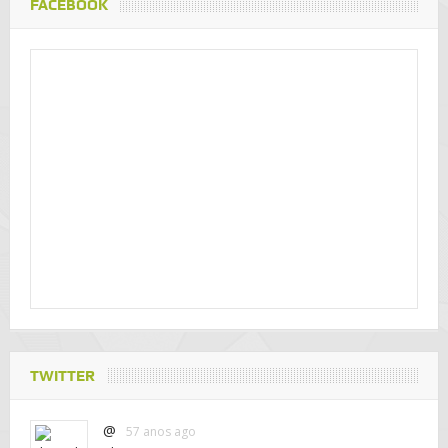
FACEBOOK
TWITTER
@
57 anos ago