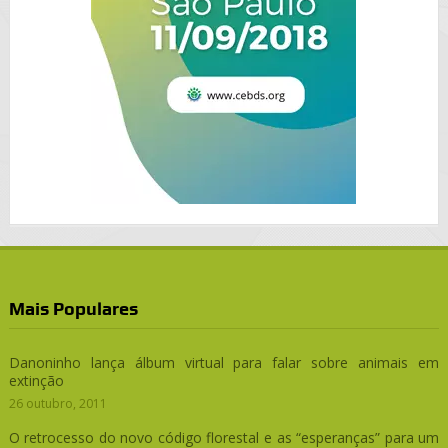
Mais Populares
Danoninho lança álbum virtual para falar sobre animais em
extinção
26 outubro, 2011
O retrocesso do novo código florestal e as “esperanças” para um