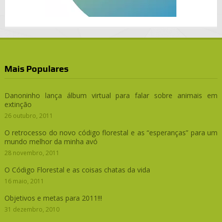
Mais Populares
Danoninho lança álbum virtual para falar sobre animais em
extinção
26 outubro, 2011
O retrocesso do novo código florestal e as “esperanças” para um
mundo melhor da minha avó
28 novembro, 2011
O Código Florestal e as coisas chatas da vida
16 maio, 2011
Objetivos e metas para 2011!!!
31 dezembro, 2010