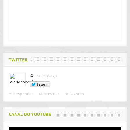
TWITTER
@
57 anos ago
Seguir
Responder
Retwittar
Favorito
CANAL DO YOUTUBE