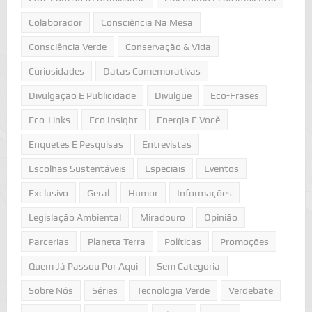
Colaborador
Consciência Na Mesa
Consciência Verde
Conservação & Vida
Curiosidades
Datas Comemorativas
Divulgação E Publicidade
Divulgue
Eco-Frases
Eco-Links
Eco Insight
Energia E Você
Enquetes E Pesquisas
Entrevistas
Escolhas Sustentáveis
Especiais
Eventos
Exclusivo
Geral
Humor
Informações
Legislação Ambiental
Miradouro
Opinião
Parcerias
Planeta Terra
Políticas
Promoções
Quem Já Passou Por Aqui
Sem Categoria
Sobre Nós
Séries
Tecnologia Verde
Verdebate