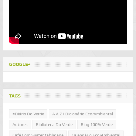
GOOGLE+
TAGS
#Diário Do Verde
A A Z | Dicionário Eco/Ambiental
Autores
Biblioteca Do Verde
Blog 100% Verde
Café Com Sustentabilidade
Calendário Eco/Ambiental