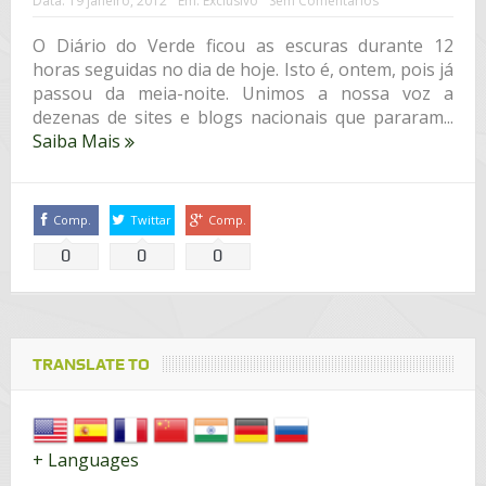
Data:
19 janeiro, 2012
Em:
Exclusivo
Sem Comentários
O Diário do Verde ficou as escuras durante 12
horas seguidas no dia de hoje. Isto é, ontem, pois já
passou da meia-noite. Unimos a nossa voz a
dezenas de sites e blogs nacionais que pararam...
Saiba Mais
Comp.
Twittar
Comp.
0
0
0
TRANSLATE TO
+ Languages