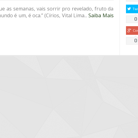
que as semanas, vais sorrir pro revelado, fruto da
Twi
o é um, é oca.” (Círios, Vital Lima...
Saiba Mais
0
Co
0