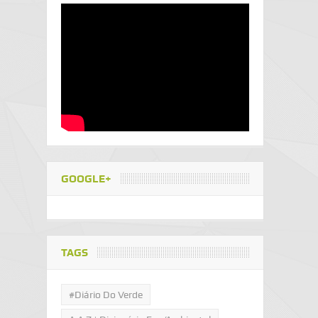
GOOGLE+
TAGS
#Diário Do Verde