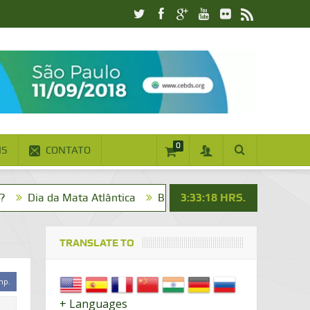
0
IS
CONTATO
da Mata Atlântica
Bom dia! Vai um cafezinho?
3:33:19
HRS.
Na Mídi
TRANSLATE TO
mp.
+ Languages