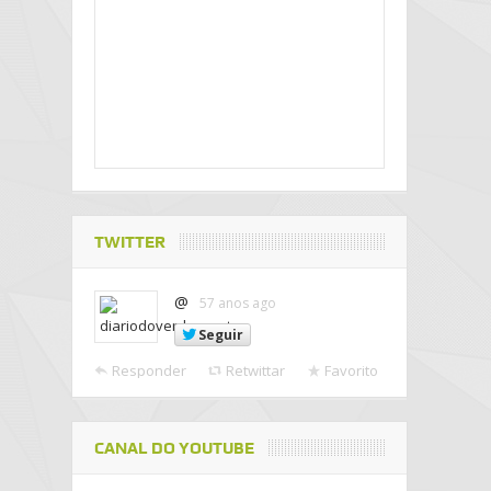
TWITTER
@
57 anos ago
Seguir
Responder
Retwittar
Favorito
CANAL DO YOUTUBE