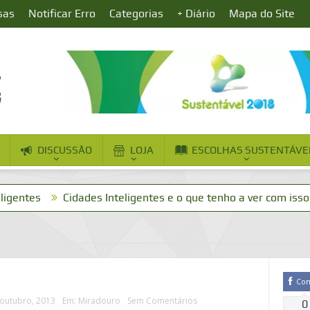
sas
Notificar Erro
Categorias
+ Diário
Mapa do Site
DISCUSSÃO
LOJA
ESCOLHAS SUSTENTÁVE
Cidades Inteligentes e o que tenho a ver com isso?
Dia 
Co
outubro, 2013
Em:
Miradouro
Sem Comentários
0