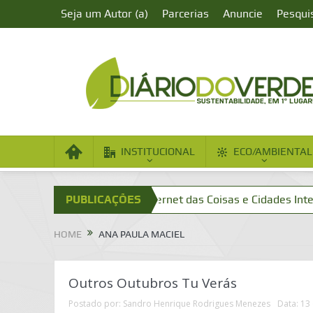
Seja um Autor (a)
Parcerias
Anuncie
Pesqui
INSTITUCIONAL
ECO/AMBIENTAL
de Aumentada?
PUBLICAÇÕES
Internet das Coisas e Cidades Inteligentes
HOME
ANA PAULA MACIEL
Outros Outubros Tu Verás
Postado por:
Sandro Henrique Rodrigues Menezes
Data:
13 