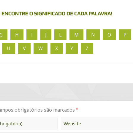
G
H
I
J
L
M
N
O
P
U
V
W
X
Y
Z
*
mpos obrigatórios são marcados