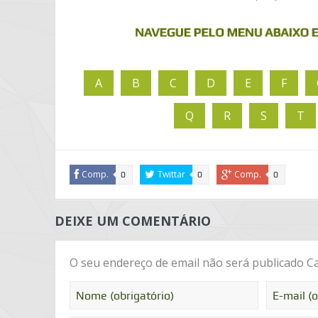
A
B
C
D
E
F
Q
R
S
T
Comp.
Twittar
Comp.
0
0
0
DEIXE UM COMENTÁRIO
O seu endereço de email não será publicado
Ca