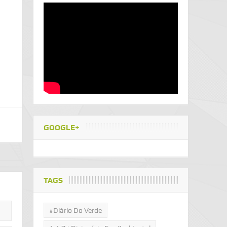
GOOGLE+
TAGS
#Diário Do Verde