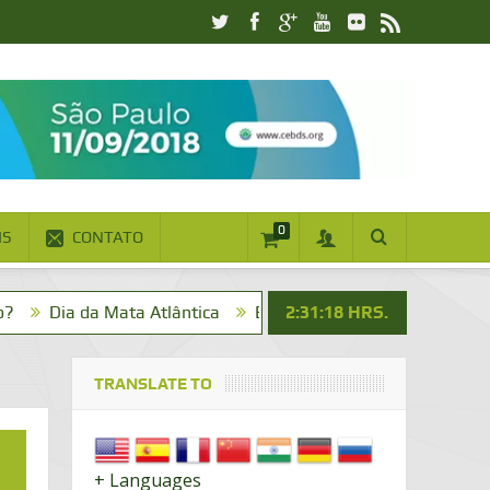
0
IS
CONTATO
da Mata Atlântica
Bom dia! Vai um cafezinho?
2:31:20
HRS.
Na Mídia
TRANSLATE TO
+ Languages