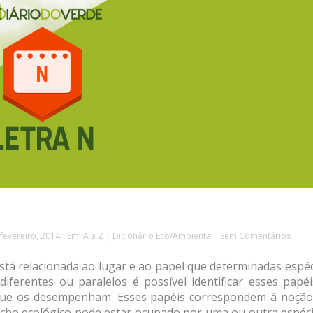
fevereiro, 2014
Em:
A a Z | Dicionário Eco/Ambiental
Sem Comentários
stá relacionada ao lugar e ao papel que determinadas espé
ferentes ou paralelos é possível identificar esses papéi
s que os desempenham. Esses papéis correspondem à noção
icho ecológico pode estar ocupado por uma ou outra espéci