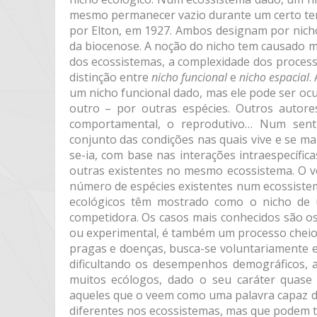
mesmo permanecer vazio durante um certo temp
por Elton, em 1927. Ambos designam por nich
da biocenose. A noção do nicho tem causado m
dos ecossistemas, a complexidade dos proces
distinção entre
nicho funcional
e
nicho espacial
.
um nicho funcional dado, mas ele pode ser o
outro – por outras espécies. Outros autores
comportamental, o reprodutivo… Num senti
conjunto das condições nas quais vive e se 
se-ia, com base nas interações intraespecífic
outras existentes no mesmo ecossistema. O v
número de espécies existentes num ecossiste
ecológicos têm mostrado como o nicho de 
competidora. Os casos mais conhecidos são o
ou experimental, é também um processo cheio 
pragas e doenças, busca-se voluntariamente e
dificultando os desempenhos demográficos,
muitos ecólogos, dado o seu caráter quase 
aqueles que o veem como uma palavra capaz d
diferentes nos ecossistemas, mas que podem t