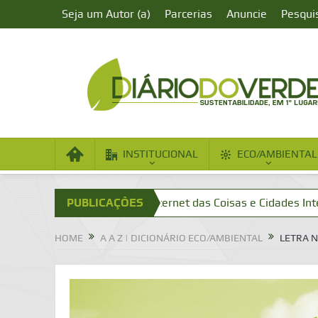
Seja um Autor (a)
Parcerias
Anuncie
Pesqui
INSTITUCIONAL
ECO/AMBIENTAL
de Aumentada?
PUBLICAÇÕES
Internet das Coisas e Cidades Inteligentes
HOME
A A Z | DICIONÁRIO ECO/AMBIENTAL
LETRA N