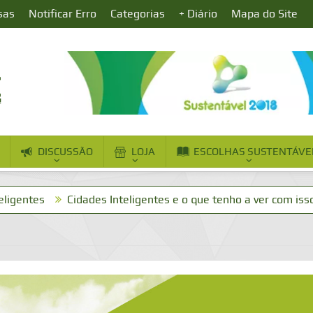
sas
Notificar Erro
Categorias
+ Diário
Mapa do Site
DISCUSSÃO
LOJA
ESCOLHAS SUSTENTÁVE
Cidades Inteligentes e o que tenho a ver com isso?
Dia 