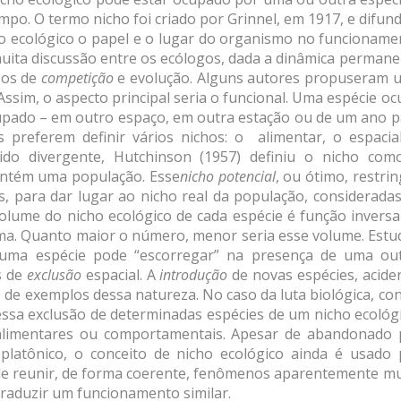
o. O termo nicho foi criado por Grinnel, em 1917, e difun
o ecológico o papel e o lugar do organismo no funcioname
uita discussão entre os ecólogos, dada a dinâmica permane
sos de
competição
e evolução. Alguns autores propuseram 
 Assim, o aspecto principal seria o funcional. Uma espécie o
cupado – em outro espaço, em outra estação ou de um ano p
 preferem definir vários nichos: o alimentar, o espacial
do divergente, Hutchinson (1957) definiu o nicho com
mantém uma população. Esse
nicho potencial
, ou ótimo, restrin
as, para dar lugar ao nicho real da população, considerada
olume do nicho ecológico de cada espécie é função inversa
ma. Quanto maior o número, menor seria esse volume. Estu
uma espécie pode “escorregar” na presença de uma out
s de
exclusão
espacial. A
introdução
de novas espécies, acide
de exemplos dessa natureza. No caso da luta biológica, co
ssa exclusão de determinadas espécies de um nicho ecológi
 alimentares ou comportamentais. Apesar de abandonado 
platônico, o conceito de nicho ecológico ainda é usado 
e reunir, de forma coerente, fenômenos aparentemente mu
raduzir um funcionamento similar.