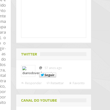
dido
nto
nte
uma
cupa
ara
, o
o o
gir-
s as
TWITTER
 do
dos
@
57 anos ago
ra,
ntal
Seguir
ntra
Responder
Retwittar
Favorito
co,
por
por
CANAL DO YOUTUBE
ito