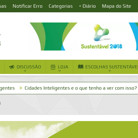
sas
Notificar Erro
Categorias
+ Diário
Mapa do Site
DISCUSSÃO
LOJA
ESCOLHAS SUSTENTÁVE
Cidades Inteligentes e o que tenho a ver com isso?
Dia da
M