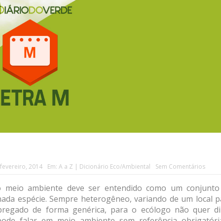
fevereiro, 2014
Em:
A a Z | Dicionário Eco/Ambiental
Sem Comentários
, o meio ambiente deve ser entendido como um conjunto
inada espécie. Sempre heterogêneo, variando de um local p
regado de forma genérica, para o ecólogo não quer di
pode falar em meio ambiente sem referência obrigatóri