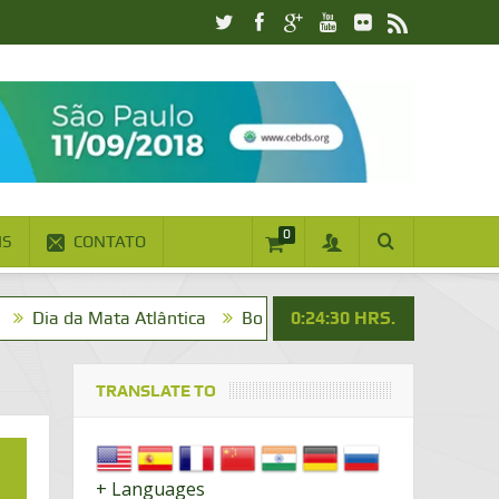
0
IS
CONTATO
 Mata Atlântica
Bom dia! Vai um cafezinho?
0:24:31
HRS.
Na Mídia
TRANSLATE TO
+ Languages