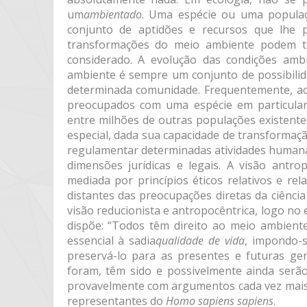
um
ambientado
. Uma espécie ou uma popula
conjunto de aptidões e recursos que lhe p
transformações do meio ambiente podem te
considerado. A evolução das condições amb
ambiente é sempre um conjunto de possibilida
determinada comunidade. Frequentemente, ao 
preocupados com uma espécie em particular
entre milhões de outras populações existent
especial, dada sua capacidade de transformação
regulamentar determinadas atividades humana
dimensões jurídicas e legais. A visão antro
mediada por princípios éticos relativos e rel
distantes das preocupações diretas da ciência
visão reducionista e antropocêntrica, logo no
dispõe: “Todos têm direito ao meio ambien
essencial à sadia
qualidade de vida
, impondo-s
preservá-lo para as presentes e futuras ge
foram, têm sido e possivelmente ainda serã
provavelmente com argumentos cada vez mais s
representantes do
Homo sapiens sapiens
.