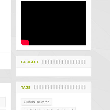
GOOGLE+
TAGS
#Diário Do Verde