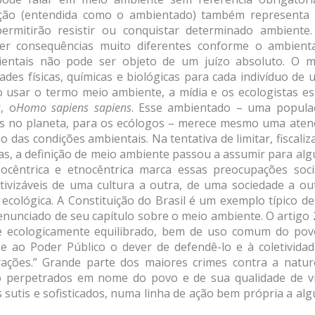
ção (entendida como o ambientado) também representa
ermitirão resistir ou conquistar determinado ambiente.
r consequências muito diferentes conforme o ambient
ientais não pode ser objeto de um juízo absoluto. O m
des físicas, químicas e biológicas para cada indivíduo de
usar o termo meio ambiente, a mídia e os ecologistas es
, o
Homo sapiens sapiens
. Esse ambientado – uma popula
es no planeta, para os ecólogos – merece mesmo uma aten
 das condições ambientais. Na tentativa de limitar, fiscaliz
s, a definição de meio ambiente passou a assumir para alg
pocêntrica e etnocêntrica marca essas preocupações socia
ativizáveis de uma cultura a outra, de uma sociedade a ou
 ecológica. A Constituição do Brasil é um exemplo típico d
 enunciado de seu capítulo sobre o meio ambiente. O artigo
te ecologicamente equilibrado, bem de uso comum do pov
e ao Poder Público o dever de defendê-lo e à coletividad
rações.” Grande parte dos maiores crimes contra a natur
o perpetrados em nome do povo e de sua qualidade de vi
utis e sofisticados, numa linha de ação bem própria a alg