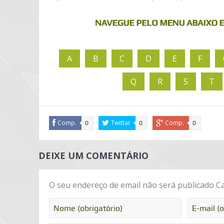
A
B
C
D
E
F
Q
R
S
T
Comp.
Twittar
Comp.
0
0
0
DEIXE UM COMENTÁRIO
O seu endereço de email não será publicado
Ca