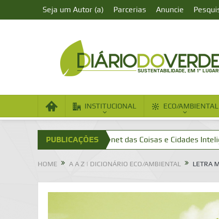
Seja um Autor (a)
Parcerias
Anuncie
Pesqui
INSTITUCIONAL
ECO/AMBIENTAL
 Aumentada?
PUBLICAÇÕES
Internet das Coisas e Cidades Inteligentes
HOME
A A Z | DICIONÁRIO ECO/AMBIENTAL
LETRA 