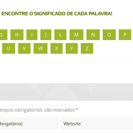
G
H
I
J
L
M
N
O
P
U
V
W
X
Y
Z
*
mpos obrigatórios são marcados