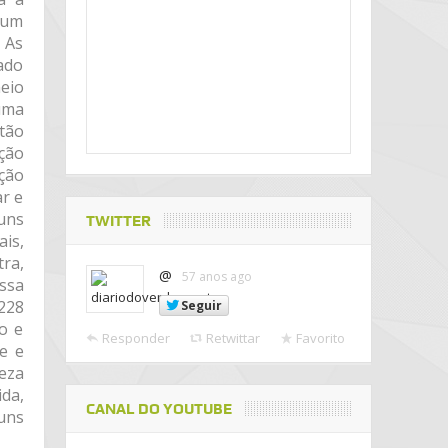
 um
 As
ado
eio
 uma
tão
ção
ção
ar e
uns
TWITTER
is,
tra,
@
57 anos ago
essa
 228
Seguir
o e
Responder
Retwittar
Favorito
e e
eza
da,
CANAL DO YOUTUBE
uns