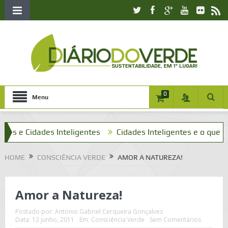
0
Menu
e Cidades Inteligentes
Cidades Inteligentes e o que tenho 
HOME
CONSCIÊNCIA VERDE
AMOR A NATUREZA!
Amor a Natureza!
Postado por:
Antonio Gabriel Cerqueira Gonçalves
Data:
12 junho, 2011
Em:
Consciência Verde
Sem Comentários