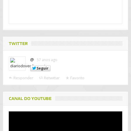
TWITTER
@
57 anos ago
Seguir
Responder
Retwittar
Favorito
CANAL DO YOUTUBE