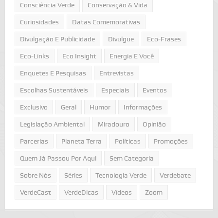
Consciência Verde
Conservação & Vida
Curiosidades
Datas Comemorativas
Divulgação E Publicidade
Divulgue
Eco-Frases
Eco-Links
Eco Insight
Energia E Você
Enquetes E Pesquisas
Entrevistas
Escolhas Sustentáveis
Especiais
Eventos
Exclusivo
Geral
Humor
Informações
Legislação Ambiental
Miradouro
Opinião
Parcerias
Planeta Terra
Políticas
Promoções
Quem Já Passou Por Aqui
Sem Categoria
Sobre Nós
Séries
Tecnologia Verde
Verdebate
VerdeCast
VerdeDicas
Vídeos
Zoom