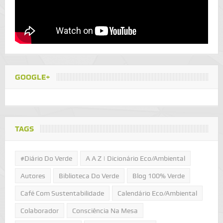
GOOGLE+
TAGS
#Diário Do Verde
A A Z | Dicionário Eco/Ambiental
Autores
Biblioteca Do Verde
Blog 100% Verde
Café Com Sustentabilidade
Calendário Eco/Ambiental
Colaborador
Consciência Na Mesa