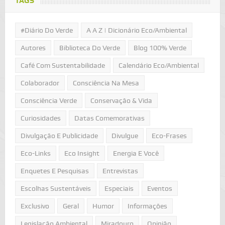
TAGS
#Diário Do Verde
A A Z | Dicionário Eco/Ambiental
Autores
Biblioteca Do Verde
Blog 100% Verde
Café Com Sustentabilidade
Calendário Eco/Ambiental
Colaborador
Consciência Na Mesa
Consciência Verde
Conservação & Vida
Curiosidades
Datas Comemorativas
Divulgação E Publicidade
Divulgue
Eco-Frases
Eco-Links
Eco Insight
Energia E Você
Enquetes E Pesquisas
Entrevistas
Escolhas Sustentáveis
Especiais
Eventos
Exclusivo
Geral
Humor
Informações
Legislação Ambiental
Miradouro
Opinião