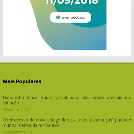
Mais Populares
Danoninho lança álbum virtual para falar sobre animais em
extinção
26 outubro, 2011
O retrocesso do novo código florestal e as “esperanças” para um
mundo melhor da minha avó
28 novembro, 2011