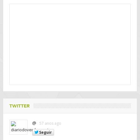
TWITTER
@
57 anos ago
Seguir