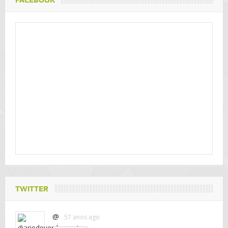
FACEBOOK
TWITTER
@
57 anos ago