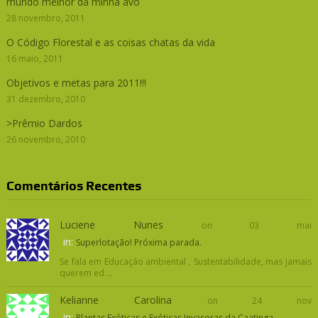
mundo melhor da minha avó
28 novembro, 2011
O Código Florestal e as coisas chatas da vida
16 maio, 2011
Objetivos e metas para 2011!!!
31 dezembro, 2010
>Prêmio Dardos
26 novembro, 2010
Comentários Recentes
Luciene Nunes
on 03 mai
in:
Superlotação! Próxima parada.
Se fala em Educação ambiental , Sustentabilidade, mas jamais
querem ed ...
Kelianne Carolina
on 24 nov
in:
Plantas Exóticas e Exóticas Invasoras da Caatinga