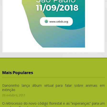
Mais Populares
Danoninho lança álbum virtual para falar sobre animais em
extinção
26 outubro, 2011
O retrocesso do novo código florestal e as “esperanças” para um