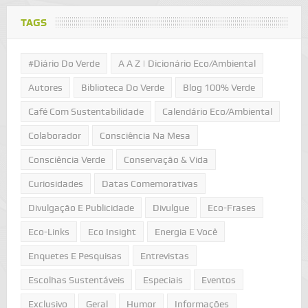
TAGS
#Diário Do Verde
A A Z | Dicionário Eco/Ambiental
Autores
Biblioteca Do Verde
Blog 100% Verde
Café Com Sustentabilidade
Calendário Eco/Ambiental
Colaborador
Consciência Na Mesa
Consciência Verde
Conservação & Vida
Curiosidades
Datas Comemorativas
Divulgação E Publicidade
Divulgue
Eco-Frases
Eco-Links
Eco Insight
Energia E Você
Enquetes E Pesquisas
Entrevistas
Escolhas Sustentáveis
Especiais
Eventos
Exclusivo
Geral
Humor
Informações