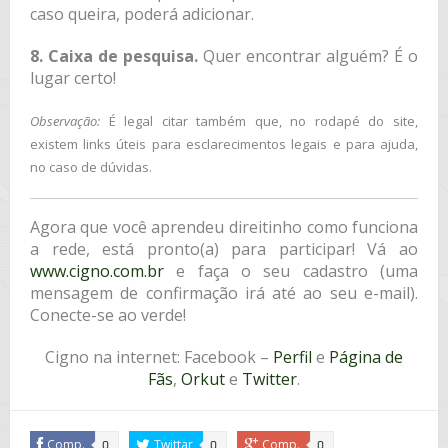
caso queira, poderá adicionar.
8. Caixa de pesquisa.
Quer encontrar alguém? É o
lugar certo!
Observação:
É legal citar também que, no rodapé do site,
existem links úteis para esclarecimentos legais e para ajuda,
no caso de dúvidas.
Agora que você aprendeu direitinho como funciona
a rede, está pronto(a) para participar! Vá ao
www.cigno.com.br
e faça o seu cadastro (uma
mensagem de confirmação irá até ao seu e-mail).
Conecte-se ao verde!
Cigno na internet: Facebook –
Perfil
e
Página de
Fãs
,
Orkut
e
Twitter
.
Comp.
Twittar
Comp.
0
0
0