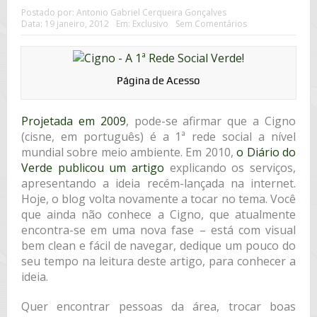
Postado por:
Antonio Gabriel Cerqueira Gonçalves
Data:
19 janeiro, 2012
Em:
Exclusivo
Sem Comentários
Página de Acesso
Projetada em 2009
, pode-se afirmar que a Cigno
(cisne, em português) é a 1ª rede social a nível
mundial sobre meio ambiente. Em 2010,
o Diário do
Verde publicou um artigo
explicando os serviços,
apresentando a ideia recém-lançada na internet.
Hoje, o blog volta novamente a tocar no tema. Você
que ainda não conhece a Cigno, que atualmente
encontra-se em uma nova fase – está com visual
bem clean e fácil de navegar, dedique um pouco do
seu tempo na leitura deste artigo, para conhecer a
ideia.
Quer encontrar pessoas da área, trocar boas