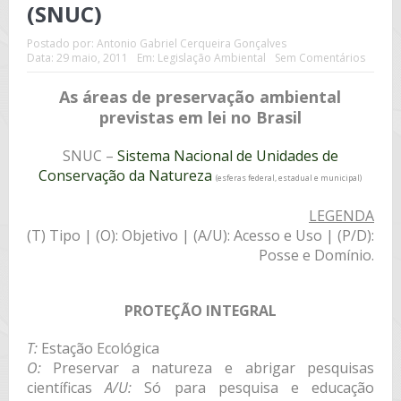
(SNUC)
Postado por:
Antonio Gabriel Cerqueira Gonçalves
Data:
29 maio, 2011
Em:
Legislação Ambiental
Sem Comentários
As áreas de preservação ambiental
previstas em lei no Brasil
SNUC –
Sistema Nacional de Unidades de
Conservação da Natureza
(esferas federal, estadual e municipal)
LEGENDA
(T) Tipo | (O): Objetivo | (A/U): Acesso e Uso | (P/D):
Posse e Domínio.
PROTEÇÃO INTEGRAL
T:
Estação Ecológica
O:
Preservar a natureza e abrigar pesquisas
científicas
A/U:
Só para pesquisa e educação