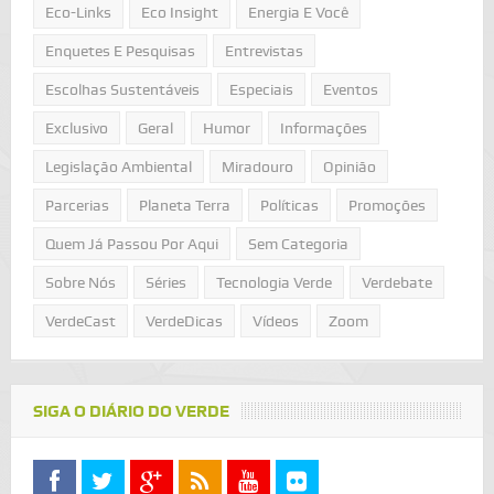
Eco-Links
Eco Insight
Energia E Você
Enquetes E Pesquisas
Entrevistas
Escolhas Sustentáveis
Especiais
Eventos
Exclusivo
Geral
Humor
Informações
Legislação Ambiental
Miradouro
Opinião
Parcerias
Planeta Terra
Políticas
Promoções
Quem Já Passou Por Aqui
Sem Categoria
Sobre Nós
Séries
Tecnologia Verde
Verdebate
VerdeCast
VerdeDicas
Vídeos
Zoom
SIGA O DIÁRIO DO VERDE