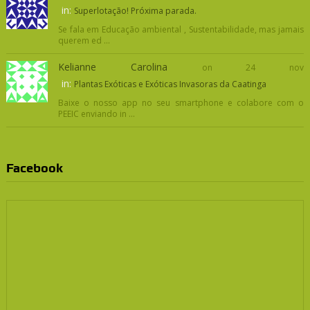
in:
Superlotação! Próxima parada.
Se fala em Educação ambiental , Sustentabilidade, mas jamais
querem ed ...
Kelianne Carolina
on 24 nov
in:
Plantas Exóticas e Exóticas Invasoras da Caatinga
Baixe o nosso app no seu smartphone e colabore com o
PEEIC enviando in ...
Facebook