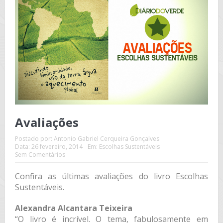
Avaliações
Postado por:
Antonio Gabriel Cerqueira Gonçalves
Data:
26 fevereiro, 2014
Em:
Escolhas Sustentáveis
Sem Comentários
Confira as últimas avaliações do livro Escolhas
Sustentáveis.
Alexandra Alcantara Teixeira
“O livro é incrível. O tema, fabulosamente em