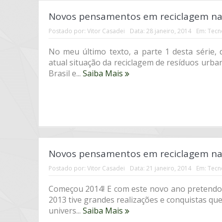
Novos pensamentos em reciclagem na 
Postado por:
Vitor Casadei
Data:
28 janeiro, 2014
Em:
Tecn
No meu último texto, a parte 1 desta série
atual situação da reciclagem de resíduos urb
Brasil e...
Saiba Mais
Novos pensamentos em reciclagem na 
Postado por:
Vitor Casadei
Data:
21 janeiro, 2014
Em:
Tecn
Começou 2014! E com este novo ano pretendo 
2013 tive grandes realizações e conquistas q
univers...
Saiba Mais