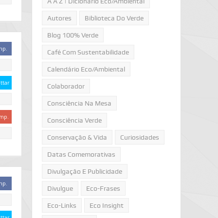
A A Z | Dicionário Eco/Ambiental
Autores
Biblioteca Do Verde
Blog 100% Verde
mp.
Café Com Sustentabilidade
Calendário Eco/Ambiental
ttar
Colaborador
Consciência Na Mesa
mp.
Consciência Verde
Conservação & Vida
Curiosidades
Datas Comemorativas
Divulgação E Publicidade
mp.
Divulgue
Eco-Frases
Eco-Links
Eco Insight
ttar