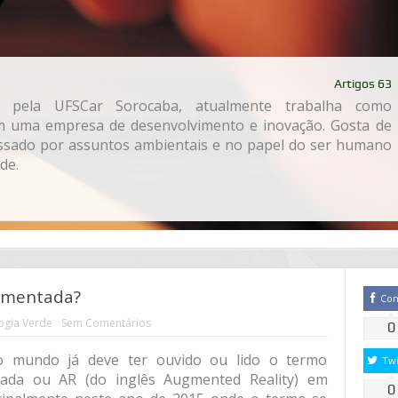
Artigos 63
o pela UFSCar Sorocaba, atualmente trabalha como
m uma empresa de desenvolvimento e inovação. Gosta de
eressado por assuntos ambientais e no papel do ser humano
de.
Aumentada?
Co
ogia Verde
Sem Comentários
0
o mundo já deve ter ouvido ou lido o termo
Twi
ada ou AR (do inglês Augmented Reality) em
0