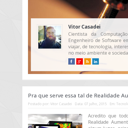
Vitor Casadei
Cientista da Computaçã
Engenheiro de Software e
viajar, de tecnologia, int
no meio ambiente e socieda
Pra que serve essa tal de Realidade 
Postado por:
Vitor Casadei
Data:
07 julho, 2015
Em:
Tecnol
Acredito que tod
Realidade Aument