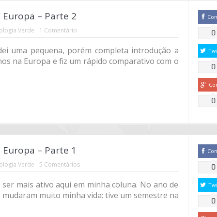
Europa – Parte 2
Co
ologia Verde
1 Comentário
0
, dei uma pequena, porém completa introdução a
Twi
anos na Europa e fiz um rápido comparativo com o
0
Co
0
Europa – Parte 1
Co
ologia Verde
5 Comentários
0
ser mais ativo aqui em minha coluna. No ano de
Twi
ue mudaram muito minha vida: tive um semestre na
0