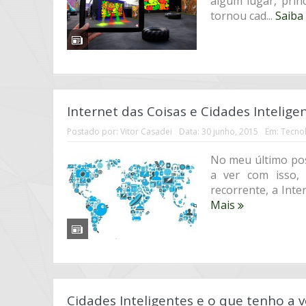
algum lugar, pri
tornou cad...
Saiba
Internet das Coisas e Cidades Intelige
Postado por:
Vitor Casadei
Data:
30 junho, 2015
Em:
Tecnol
No meu último pos
a ver com isso,
recorrente, a Inte
Mais
Cidades Inteligentes e o que tenho a v