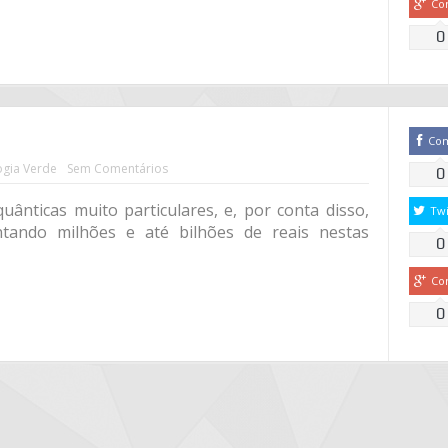
Co
0
Co
ogia Verde
Sem Comentários
0
ânticas muito particulares, e, por conta disso,
Twi
ando milhões e até bilhões de reais nestas
0
Co
0