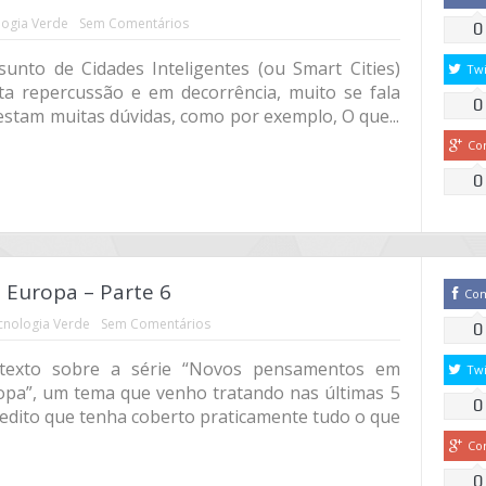
ogia Verde
Sem Comentários
0
unto de Cidades Inteligentes (ou Smart Cities)
Twi
a repercussão e em decorrência, muito se fala
0
estam muitas dúvidas, como por exemplo, O que...
Co
0
Europa – Parte 6
Co
cnologia Verde
Sem Comentários
0
 texto sobre a série “Novos pensamentos em
Twi
opa”, um tema que venho tratando nas últimas 5
0
edito que tenha coberto praticamente tudo o que
Co
0