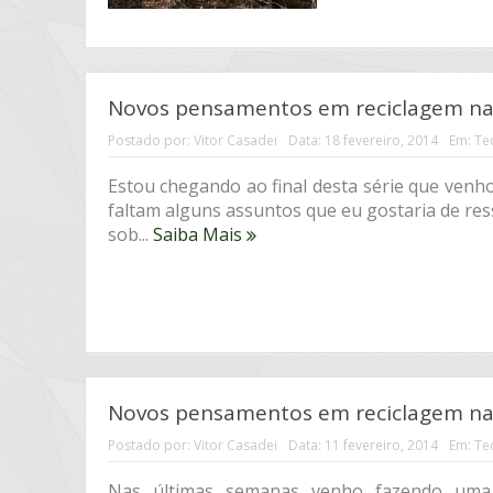
Novos pensamentos em reciclagem na 
Postado por:
Vitor Casadei
Data:
18 fevereiro, 2014
Em:
Te
Estou chegando ao final desta série que ven
faltam alguns assuntos que eu gostaria de ress
sob...
Saiba Mais
Novos pensamentos em reciclagem na 
Postado por:
Vitor Casadei
Data:
11 fevereiro, 2014
Em:
Te
Nas últimas semanas venho fazendo uma 