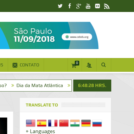
0
IS
CONTATO
 da Mata Atlântica
Bom dia! Vai um cafezinho?
6:48:29
HRS.
Na Míd
TRANSLATE TO
+ Languages