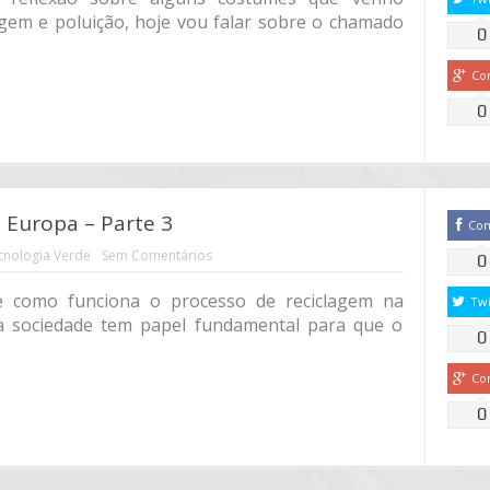
agem e poluição, hoje vou falar sobre o chamado
0
Co
0
Europa – Parte 3
Co
cnologia Verde
Sem Comentários
0
e como funciona o processo de reciclagem na
Twi
a sociedade tem papel fundamental para que o
0
Co
0