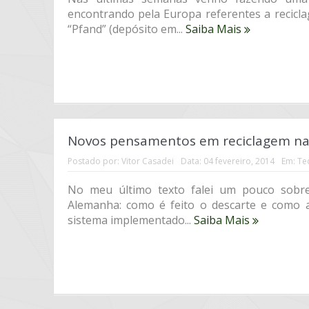
encontrando pela Europa referentes a recicl
“Pfand” (depósito em...
Saiba Mais
Novos pensamentos em reciclagem na 
Postado por:
Vitor Casadei
Data:
04 fevereiro, 2014
Em:
Te
No meu último texto falei um pouco sobr
Alemanha: como é feito o descarte e como 
sistema implementado...
Saiba Mais