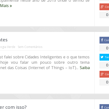
ncipalmente neste ano de 2015 onde o termo se
 Mais
Co
0
ntes
Co
ogia Verde
Sem Comentários
0
t falei sobre Cidades Inteligentes e o que temos
Twi
 hoje vou falar um pouco sobre outro tema
0
rnet das Coisas (Internet of Things – IoT)...
Saiba
Co
0
er com isso?
Co