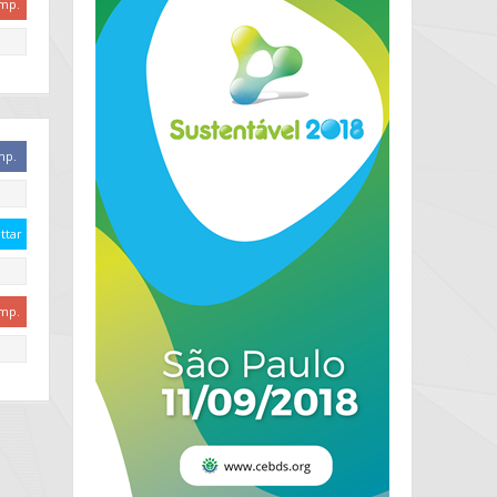
mp.
mp.
ttar
mp.