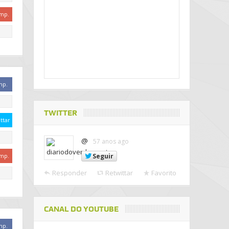
mp.
mp.
TWITTER
ttar
@
57 anos ago
Seguir
mp.
Responder
Retwittar
Favorito
CANAL DO YOUTUBE
mp.