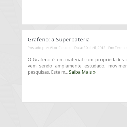
Grafeno: a Superbateria
Postado por:
Vitor Casadei
Data:
30 abril, 2013
Em:
Tecnol
O Grafeno é um material com propriedades qu
vem sendo amplamente estudado, moviment
pesquisas. Este m...
Saiba Mais