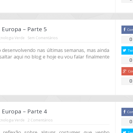
Europa – Parte 5
Co
cnologia Verde
Sem Comentários
0
ho desenvolvendo nas últimas semanas, mas ainda
Twi
altar aqui no blog e hoje eu vou falar finalmente
0
Co
0
Europa – Parte 4
Co
cnologia Verde
2 Comentários
0
reflexão sobre alguns costumes que venho
Twi