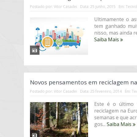
Postado por:
Vitor Casadei
Data:
25 junho, 2015
Em:
Tecnol
Ultimamente o ass
tem ganhado muit
nisso, mas ainda r
Saiba Mais
Novos pensamentos em reciclagem na 
Postado por:
Vitor Casadei
Data:
25 fevereiro, 2014
Em:
Te
Este é o último
reciclagem na Eur
semanas e que acr
gos...
Saiba Mais