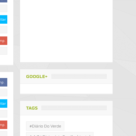
ttar
mp.
GOOGLE+
mp.
ttar
TAGS
mp.
#Diário Do Verde