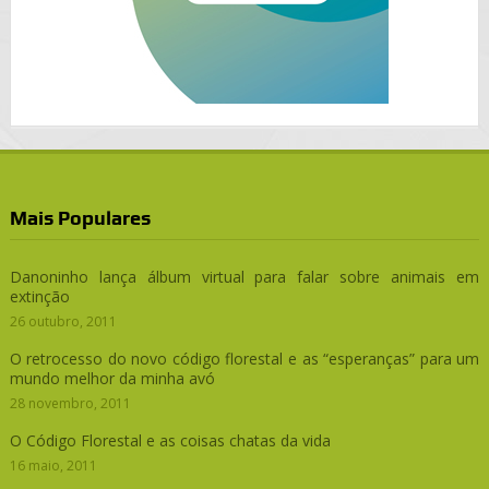
Mais Populares
Danoninho lança álbum virtual para falar sobre animais em
extinção
26 outubro, 2011
O retrocesso do novo código florestal e as “esperanças” para um
mundo melhor da minha avó
28 novembro, 2011
O Código Florestal e as coisas chatas da vida
16 maio, 2011