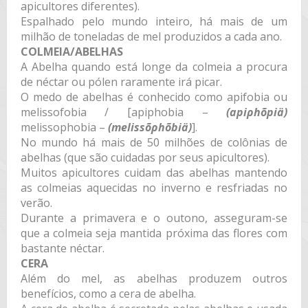
apicultores diferentes).
Espalhado pelo mundo inteiro, há mais de um
milhão de toneladas de mel produzidos a cada ano.
COLMEIA/ABELHAS
A Abelha quando está longe da colmeia a procura
de néctar ou pólen raramente irá picar.
O medo de abelhas é conhecido como apifobia ou
melissofobia / [apiphobia –
(apiρhõpiä)
melissophobia –
(melissõρhõbiä)
].
No mundo há mais de 50 milhões de colônias de
abelhas (que são cuidadas por seus apicultores).
Muitos apicultores cuidam das abelhas mantendo
as colmeias aquecidas no inverno e resfriadas no
verão.
Durante a primavera e o outono, asseguram-se
que a colmeia seja mantida próxima das flores com
bastante néctar.
CERA
Além do mel, as abelhas produzem outros
benefícios, como a cera de abelha.