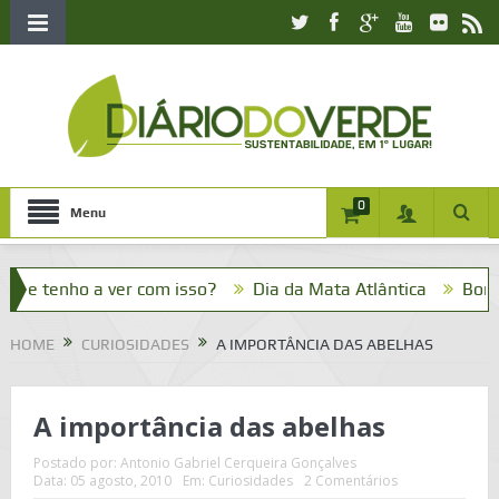
0
Menu
tenho a ver com isso?
Dia da Mata Atlântica
Bom dia! V
HOME
CURIOSIDADES
A IMPORTÂNCIA DAS ABELHAS
A importância das abelhas
Postado por:
Antonio Gabriel Cerqueira Gonçalves
Data:
05 agosto, 2010
Em:
Curiosidades
2 Comentários