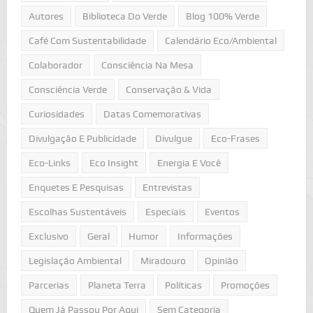
Autores
Biblioteca Do Verde
Blog 100% Verde
Café Com Sustentabilidade
Calendário Eco/Ambiental
Colaborador
Consciência Na Mesa
Consciência Verde
Conservação & Vida
Curiosidades
Datas Comemorativas
Divulgação E Publicidade
Divulgue
Eco-Frases
Eco-Links
Eco Insight
Energia E Você
Enquetes E Pesquisas
Entrevistas
Escolhas Sustentáveis
Especiais
Eventos
Exclusivo
Geral
Humor
Informações
Legislação Ambiental
Miradouro
Opinião
Parcerias
Planeta Terra
Políticas
Promoções
Quem Já Passou Por Aqui
Sem Categoria