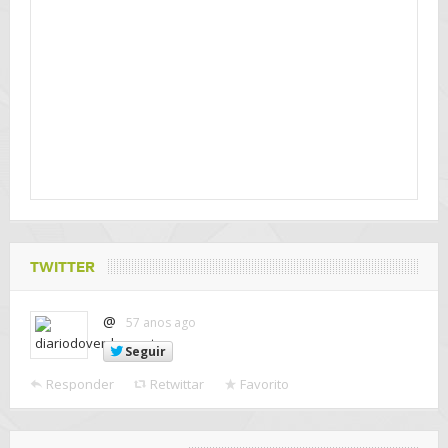
TWITTER
@
57 anos ago
Seguir
Responder
Retwittar
Favorito